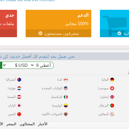
الدعم
جدي
100% مجاني
ملفات ش
نية
مشرفون مستمعون
نحن نعمل بجد لنقدم لك أفضل خدمة، كن د
ألمانيا
كندا
أستراليا
سويسرا
الولايات المتحدة
هولندا
إنجلترا
المكسيك
النمسا
البرتغال
كولومبيا
اليابان
المعاقين
الحيوانات الأليفة
الصين
الأخبار
|
المحتالون
|
المتجر
|
الآ