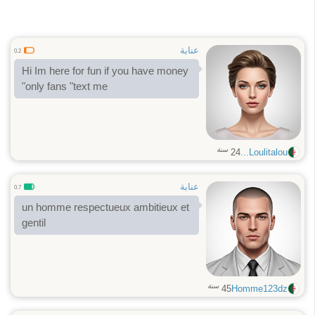
عنابة
0.2
Hi Im here for fun if you have money
"only fans "text me
سنة
24
Loulitalou...
عنابة
0.7
un homme respectueux ambitieux et
gentil
سنة
45
Homme123dz