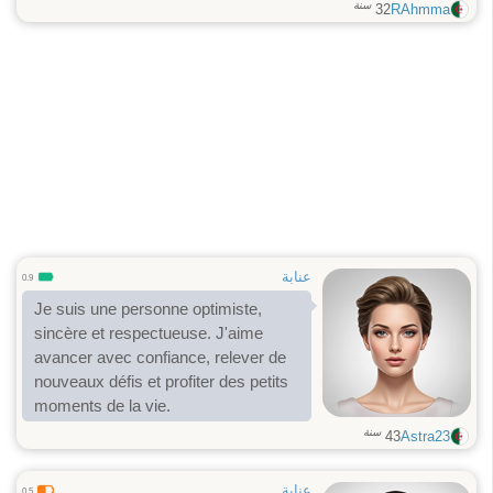
سنة
32
RAhmma
عنابة
0.9
Je suis une personne optimiste,
sincère et respectueuse. J'aime
avancer avec confiance, relever de
nouveaux défis et profiter des petits
moments de la vie.
سنة
43
Astra23
عنابة
0.5