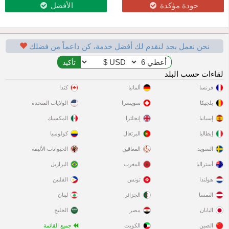
جودة مؤكدة
الأفضل
نحن نعمل بجد لنقدم لك أفضل خدمة، كن داعماً من فضلك
لقاءات حسب البلد
فرنسا
ألمانيا
كندا
بلجيكا
سويسرا
الولايات المتحدة
إسبانيا
إنجلترا
المكسيك
إيطاليا
البرتغال
كولومبيا
السويد
المعاقين
الحيوانات الأليفة
أستراليا
المغرب
البرازيل
هولندا
تونس
الفلبين
النمسا
الجزائر
لبنان
اليابان
مصر
الخليج
الصين
الكويت
جميع القائمة