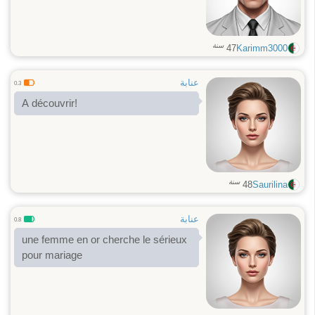
سنة
47
Karimm3000
عنابة
0.3
A découvrir!
سنة
48
Saurilina
عنابة
0.8
une femme en or cherche le sérieux
pour mariage