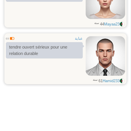
سنة
44
Mayaa23
عنابة
0.5
tendre ouvert sérieux pour une
relation durable
سنة
61
Hamid233