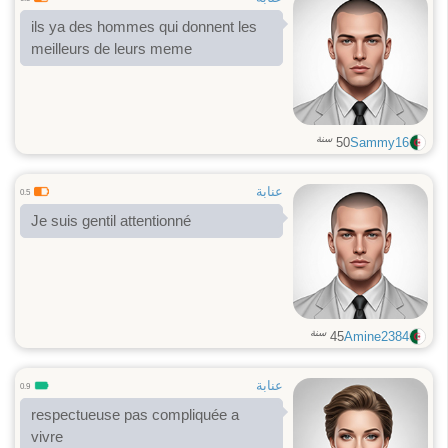
ils ya des hommes qui donnent les
meilleurs de leurs meme
سنة
50
Sammy16
عنابة
0.5
Je suis gentil attentionné
سنة
45
Amine2384
عنابة
0.9
respectueuse pas compliquée a
vivre