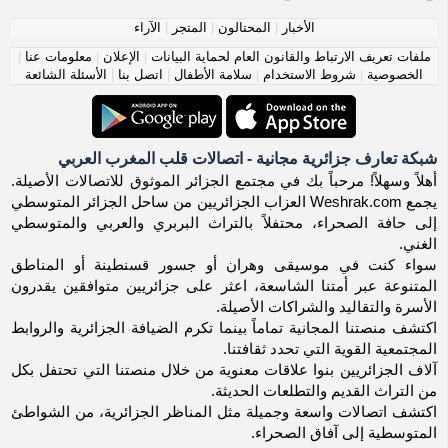
الأخبار
|
المحتالون
|
المتجر
|
الآراء
ملفات تعريف الارتباط والقانون العام لحماية البيانات
|
الإعلان
|
معلومات عنا
|
الخصوصية
|
شروط الاستخدام
|
سلامة الأطفال
|
اتصل بنا
|
الأسئلة الشائعة
شبكة تعارف جزائرية مجانية - اتصالات قلب المغرب العربي
أهلاً وسهلاً! مرحباً بك في مجتمع الجزائر الموثوق للاتصالات الأصيلة.
يجمع Weshrak.com العزاب الجزائريين من ساحل الجزائر المتوسطي
إلى حافة الصحراء، محتفلاً بالتراث البربري والعربي والمتوسطي
الغني.
سواء كنت في موسيقى وهران أو جسور قسنطينة أو المناطق
المتنوعة عبر أمتنا الشاسعة، اعثر على جزائريين متوافقين يقدرون
الأسرة والتقاليد والشراكات الأصيلة.
اكتشف منصتنا المجانية تماماً بينما تكرم الضيافة الجزائرية والروابط
المجتمعية القوية التي تحدد ثقافتنا.
آلاف الجزائريين بنوا علاقات معنوية من خلال منصتنا التي تحتفل بكل
من التراث القديم والتطلعات الحديثة.
اكتشف اتصالات واسعة وجميلة مثل المناظر الجزائرية، من الشواطئ
المتوسطية إلى آفاق الصحراء.