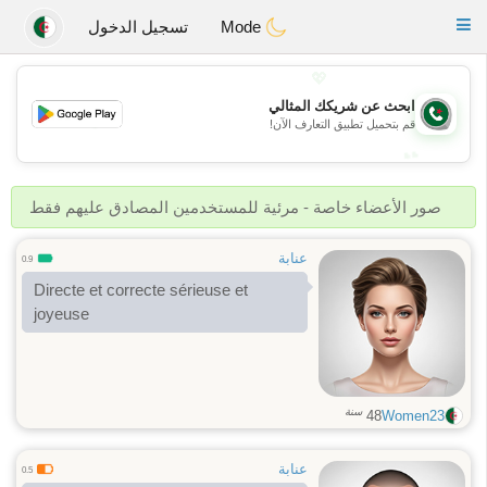
Weshrak
Toggle
Mode
تسجيل الدخول
navigation
💖
ابحث عن شريكك المثالي
💖
قم بتحميل تطبيق التعارف الآن!
💕
💕
صور الأعضاء خاصة - مرئية للمستخدمين المصادق عليهم فقط
عنابة
0.9
Directe et correcte sérieuse et
joyeuse
سنة
48
Women23
عنابة
0.5