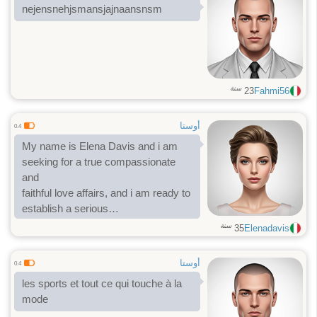
nejensnehjsmansjajnaansnsm
سنة
23
Fahmi56
أوستا
0.4
My name is Elena Davis and i am
seeking for a true compassionate
and
faithful love affairs, and i am ready to
establish a serious
relationship with the rightful man .
سنة
35
Elenadavis
I am very loving and caring,
extremely affectionate, especially
أوستا
0.4
and physically
les sports et tout ce qui touche à la
mode