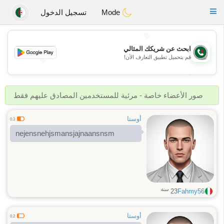
Weshrak
Toggle
Mode
تسجيل الدخول
navigation
💖
ابحث عن شريكك المثالي
قم بتحميل تطبيق التعارف الآن!
💖
💕
💕
صور الأعضاء خاصة - مرئية للمستخدمين المصادق عليهم فقط
أوستا
0.3
nejensnehjsmansjajnaansnsm
سنة
23
Fahmy56
أوستا
0.2