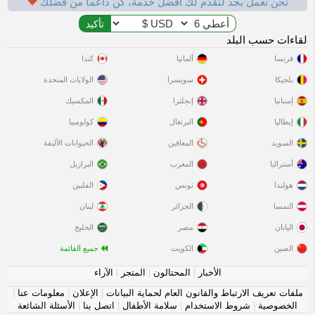
نحن نعمل بجد لنقدم لك أفضل خدمة، كن داعماً من فضلك
لقاءات حسب البلد
فرنسا
ألمانيا
كندا
بلجيكا
سويسرا
الولايات المتحدة
إسبانيا
إنجلترا
المكسيك
إيطاليا
البرتغال
كولومبيا
السويد
المعاقين
الحيوانات الأليفة
أستراليا
المغرب
البرازيل
هولندا
تونس
الفلبين
النمسا
الجزائر
لبنان
اليابان
مصر
الخليج
الصين
الكويت
جميع القائمة
الأخبار
|
المحتالون
|
المتجر
|
الآراء
ملفات تعريف الارتباط والقانون العام لحماية البيانات
|
الإعلان
|
معلومات عنا
|
الخصوصية
|
شروط الاستخدام
|
سلامة الأطفال
|
اتصل بنا
|
الأسئلة الشائعة