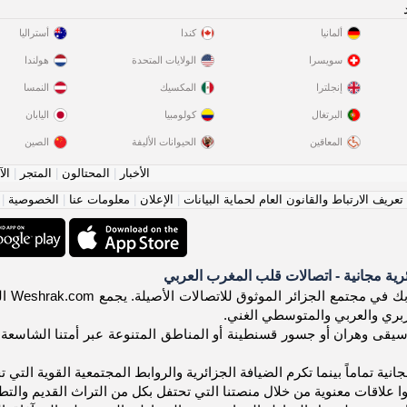
ألمانيا
كندا
أستراليا
سويسرا
الولايات المتحدة
هولندا
إنجلترا
المكسيك
النمسا
البرتغال
كولومبيا
اليابان
المعاقين
الحيوانات الأليفة
الصين
الأخبار
|
المحتالون
|
المتجر
|
الآ
عريف الارتباط والقانون العام لحماية البيانات
|
الإعلان
|
معلومات عنا
|
الخصوصية
|
ية مجانية - اتصالات قلب المغرب العربي
أهلاً
لبربري والعربي والمتوسطي الغني.
قى وهران أو جسور قسنطينة أو المناطق المتنوعة عبر أمتنا الشاسعة، ا
نية تماماً بينما تكرم الضيافة الجزائرية والروابط المجتمعية القوية التي تح
وا علاقات معنوية من خلال منصتنا التي تحتفل بكل من التراث القديم والتط