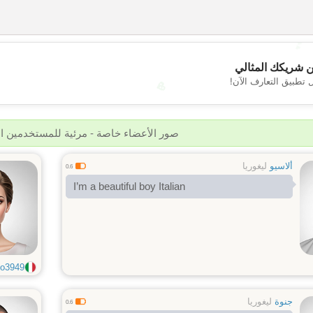
💕
 شريكك المثالي
 تطبيق التعارف الآن!
💖
صور الأعضاء خاصة - مرئية للمستخدمين 
ألاسيو
ليغوريا
0.6
I’m a beautiful boy Italian
no3949
جنوة
ليغوريا
0.6