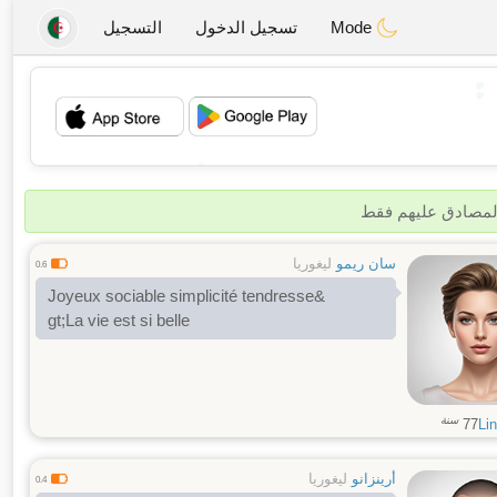
Mode
تسجيل الدخول
التسجيل
💕
💖
المصادق عليهم فقط
سان ريمو
ليغوريا
0.6
Joyeux sociable simplicité tendresse&
gt;La vie est si belle
سنة
77
Li
أرينزانو
ليغوريا
0.4