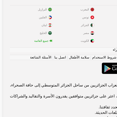
المغرب
البرازيل
تونس
الفلبين
الجزائر
لبنان
مصر
الخليج
الكويت
جميع القائمة
راء
شروط الاستخدام
|
سلامة الأطفال
|
اتصل بنا
|
الأسئلة الشائعة
 وسهلاً! مرحباً بك في مجتمع الجزائر الموثوق للاتصالات الأصيلة. يجمع Weshrak.com العزاب الجزائريين من ساحل الجزائر المتوسطي إلى حافة الصحراء،
عثر على جزائريين متوافقين يقدرون الأسرة والتقاليد والشراكات
دد ثقافتنا.
لعات الحديثة.