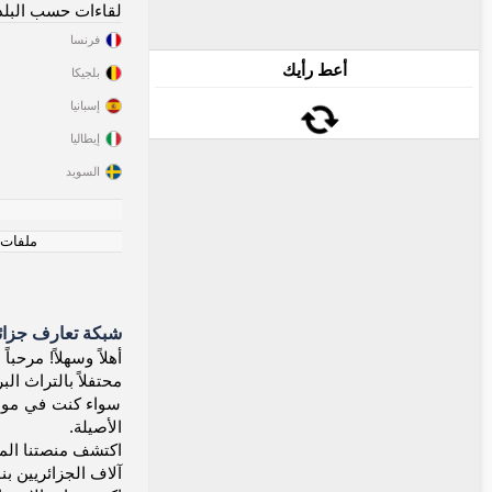
لقاءات حسب البلد
فرنسا
أعط رأيك
بلجيكا
إسبانيا
إيطاليا
السويد
ملفات ت
شبكة تعارف جزائر
محتفلاً بالتراث ا
سواء كنت في موسي
الأصيلة.
اكتشف منصتنا المجا
آلاف الجزائريين بن