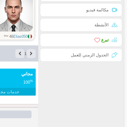
مكالمة فيديو
الأنشطة
سنة
46
Elias050
تبرع
1
الجدول الزمني للعمل
مجاني
%
100
خدمات مجا