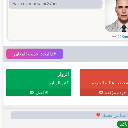
Salm cv moi sami 37ans
سنة
44
Sam
البحث حسب المعايير
الزوار
خصية عالية الجودة
كثير الزيارة
جودة مؤكدة
الأفضل
اعماً من فضلك