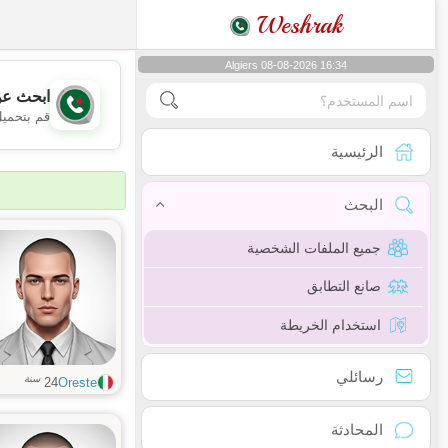
Weshrak
Algiers 08-08-2026 16:34
ابحث عن
قم بتحميل
الرئيسية
البحث
جميع الملفات الشخصية
صانع التطابق
استخدام الخريطة
رسائلي
سنة
24
Oreste
المحادثة