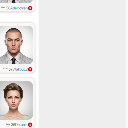
سنة
56
Adelothlan
سنة
37
Wallou12
سنة
36
Detunis