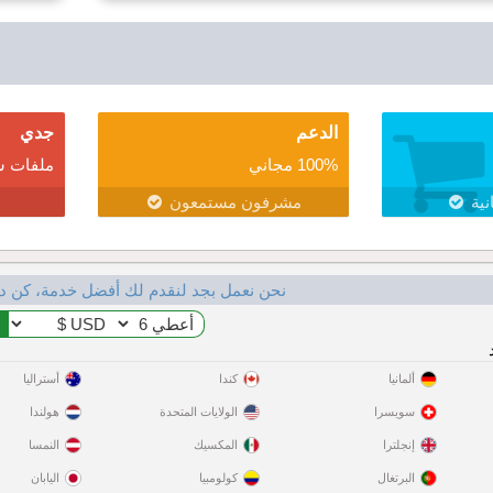
الدعم
جدي
100% مجاني
ملفات ش
نية
مشرفون مستمعون
نحن نعمل بجد لنقدم لك أفضل خدمة، كن د
ألمانيا
كندا
أستراليا
سويسرا
الولايات المتحدة
هولندا
إنجلترا
المكسيك
النمسا
البرتغال
كولومبيا
اليابان