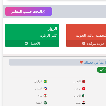
البحث حسب المعايير
الزوار
خصية عالية الجودة
كثير الزيارة
جودة مؤكدة
الأفضل
اعماً من فضلك
المغرب
البرازيل
تونس
الفلبين
الجزائر
لبنان
مصر
الخليج