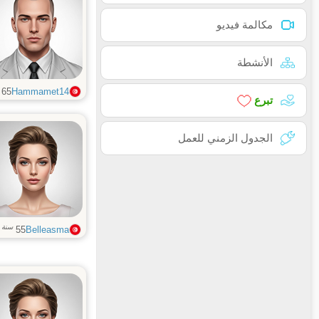
مكالمة فيديو
الأنشطة
65
Hammamet14
تبرع
الجدول الزمني للعمل
سنة
55
Belleasma