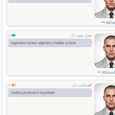
سنة
65
Da
منزل تميم
نابل
0.7
ingenieur tuniso algerien j habite a tunis
سنة
32
Waoul
الحمامات
نابل
0.3
hhdklzytcbbsllcii kzjvhhbb