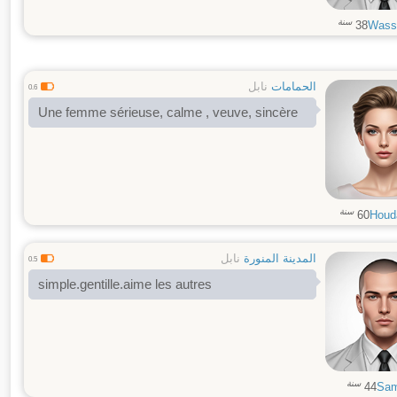
سنة
38
Wass
الحمامات
نابل
0.6
Une femme sérieuse, calme , veuve, sincère
سنة
60
Houd
المدينة المنورة
نابل
0.5
simple.gentille.aime les autres
سنة
44
Sam