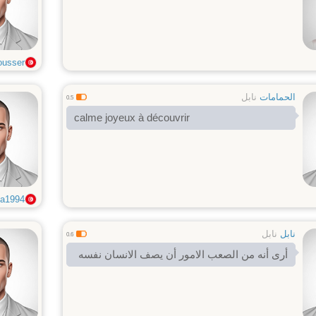
ousser
الحمامات
نابل
0.5
calme joyeux à découvrir
a1994
نابل
نابل
0.6
أرى أنه من الصعب الامور أن يصف الانسان نفسه