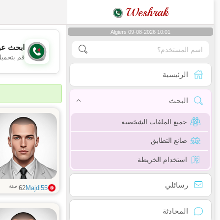
Weshrak
Algiers 09-08-2026 10:01
ابحث عن
قم بتحميل
الرئيسية
البحث
جميع الملفات الشخصية
صانع التطابق
استخدام الخريطة
رسائلي
سنة
62
Majdi55
المحادثة