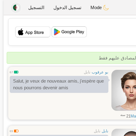
Mode
تسجيل الدخول
التسجيل
💖
💕
المصادق عليهم فقط
بو عرقوب
نابل
0.7
Salut, je veux de nouveaux amis, j'espère que
nous pourrons devenir amis
سنة
21
Ma
نابل
نابل
0.5