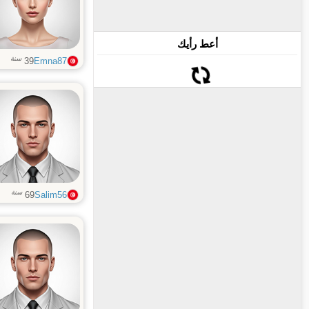
أعط رأيك
سنة
39
Emna87
سنة
69
Salim56