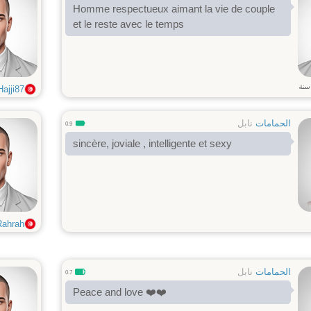
Homme respectueux aimant la vie de couple
et le reste avec le temps
سنة
Hajji87
الحمامات
نابل
0.9
sincère, joviale , intelligente et sexy
Rahrah
الحمامات
نابل
0.7
Peace and love ❤️❤️