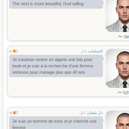
The next is more beautiful, God willing
سنة
39
الحمامات
نابل
0.5
Je voudrais rentrer en algerie une fois pour
toute et je suis à la recherche d'une femme
sérieuse pour mariage plus que 40 ans
سنة
52
دار شعبان
نابل
0.6
Je suis un homme de tunis et je cherche une
femme