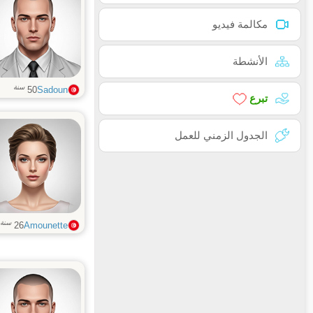
مكالمة فيديو
الأنشطة
سنة
50
Sadoun
تبرع
الجدول الزمني للعمل
سنة
26
Amounette