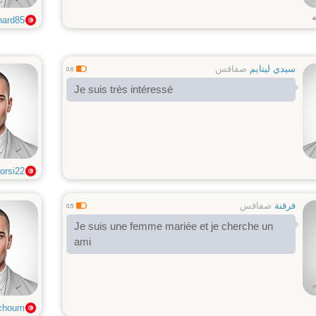
ة
hard85
سيدي ليتايم
صفاقس
0.6
Je suis très intéressé
orsi22
قرقنة
صفاقس
0.5
Je suis une femme mariée et je cherche un
ami
choum