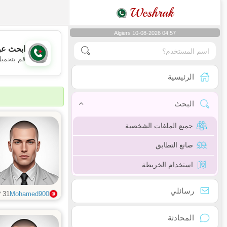
Weshrak
Algiers 10-08-2026 04:57
ابحث عن
قم بتحميل
الرئيسية
البحث
جميع الملفات الشخصية
صانع التطابق
استخدام الخريطة
رسائلي
س
31
Mohamed900
المحادثة