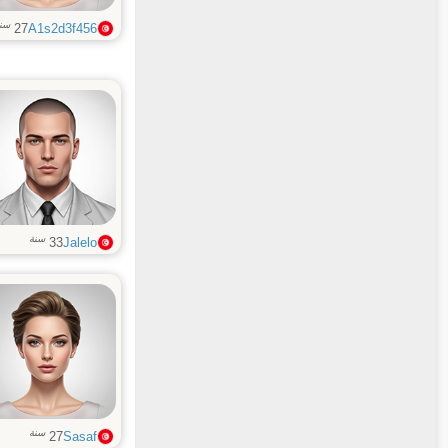
سن
27
A1s2d3f456
سنة
33
Jalelo
سنة
27
Sasaf