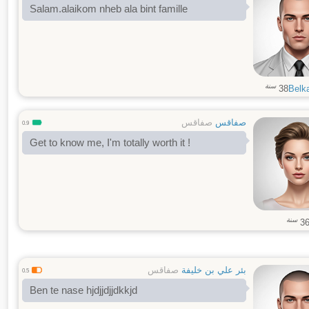
Salam.alaikom nheb ala bint famille
سنة
38
Belk
صفاقس
صفاقس
0.9
Get to know me, I'm totally worth it !
سنة
3
بئر علي بن خليفة
صفاقس
0.5
Ben te nase hjdjjdjjdkkjd