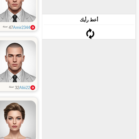
أعط رأيك
سنة
47
Amir2344
سنة
32
Aliii22