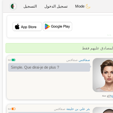
Mode
تسجيل الدخول
التسجيل
💖
💕
المصادق عليهم فقط
صفاقس
صفاقس
0.8
Simple. Que dirai-je de plus ?
سنة
47
N
بئر علي بن خليفة
صفاقس
0.4