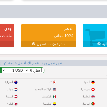
الدعم
جدي
100% مجاني
ملفات ش
نية
مشرفون مستمعون
نحن نعمل بجد لنقدم لك أفضل خدمة، كن د
ألمانيا
كندا
أستراليا
سويسرا
الولايات المتحدة
هولندا
إنجلترا
المكسيك
النمسا
البرتغال
كولومبيا
اليابان