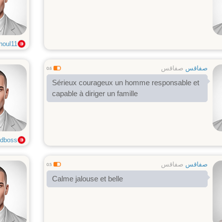
houl11
صفاقس
صفاقس
0.6
Sérieux courageux un homme responsable et
capable à diriger un famille
dboss
صفاقس
صفاقس
0.5
Calme jalouse et belle