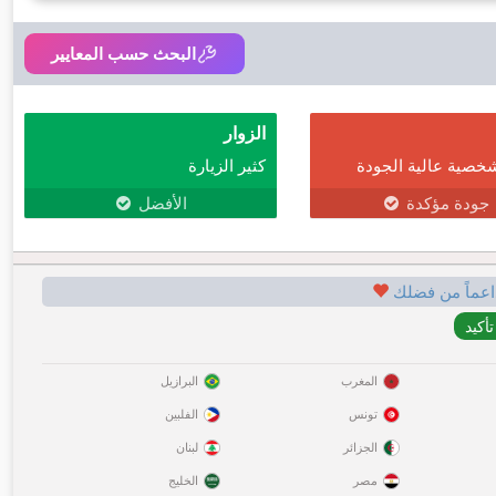
البحث حسب المعايير
الزوار
خصية عالية الجودة
كثير الزيارة
جودة مؤكدة
الأفضل
اعماً من فضلك
المغرب
البرازيل
تونس
الفلبين
الجزائر
لبنان
مصر
الخليج