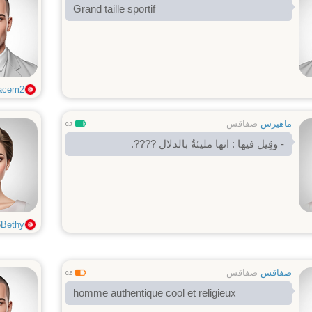
Grand taille sportif
acem2
ماهيرس
صفاقس
0.7
- وقِيل فيها : انها مليئةٌ بالدلال ????.
6
Bethy
صفاقس
صفاقس
0.6
homme authentique cool et religieux