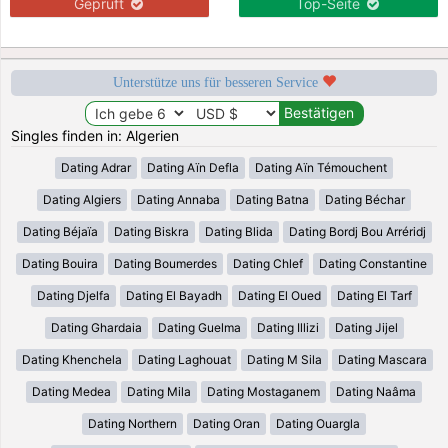
Geprüft
Top-Seite
Unterstütze uns für besseren Service
Singles finden in: Algerien
Dating Adrar
Dating Aïn Defla
Dating Aïn Témouchent
Dating Algiers
Dating Annaba
Dating Batna
Dating Béchar
Dating Béjaïa
Dating Biskra
Dating Blida
Dating Bordj Bou Arréridj
Dating Bouira
Dating Boumerdes
Dating Chlef
Dating Constantine
Dating Djelfa
Dating El Bayadh
Dating El Oued
Dating El Tarf
Dating Ghardaia
Dating Guelma
Dating Illizi
Dating Jijel
Dating Khenchela
Dating Laghouat
Dating M Sila
Dating Mascara
Dating Medea
Dating Mila
Dating Mostaganem
Dating Naâma
Dating Northern
Dating Oran
Dating Ouargla