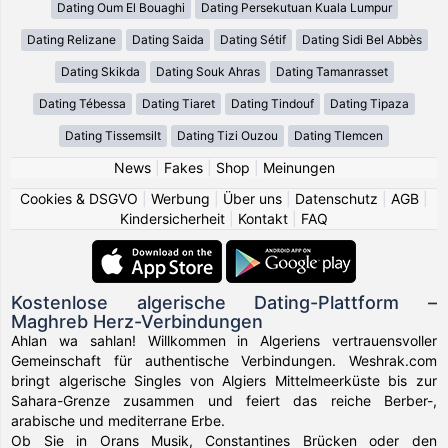
Dating Oum El Bouaghi
Dating Persekutuan Kuala Lumpur
Dating Relizane
Dating Saida
Dating Sétif
Dating Sidi Bel Abbès
Dating Skikda
Dating Souk Ahras
Dating Tamanrasset
Dating Tébessa
Dating Tiaret
Dating Tindouf
Dating Tipaza
Dating Tissemsilt
Dating Tizi Ouzou
Dating Tlemcen
News
|
Fakes
|
Shop
|
Meinungen
Cookies & DSGVO
|
Werbung
|
Über uns
|
Datenschutz
|
AGB
|
Kindersicherheit
|
Kontakt
|
FAQ
Kostenlose algerische Dating-Plattform –
Maghreb Herz-Verbindungen
Ahlan wa sahlan! Willkommen in Algeriens vertrauensvoller
Gemeinschaft für authentische Verbindungen. Weshrak.com
bringt algerische Singles von Algiers Mittelmeerküste bis zur
Sahara-Grenze zusammen und feiert das reiche Berber-,
arabische und mediterrane Erbe.
Ob Sie in Orans Musik, Constantines Brücken oder den