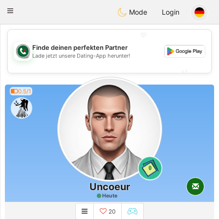
Weshrak
Toggle
Mode
Login
navigation
💖
Finde deinen perfekten Partner
💖
Lade jetzt unsere Dating-App herunter!
💕
💕
0.5/1
0
Uncoeur
Heute
20