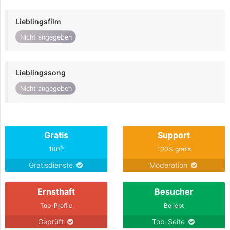
Lieblingsfilm
Nicht angegeben
Lieblingssong
Nicht angegeben
Gratis
Support
%
100
100% gratis
Gratisdienste
Moderation
Ernsthaft
Besucher
Top-Profile
Beliebt
Geprüft
Top-Seite