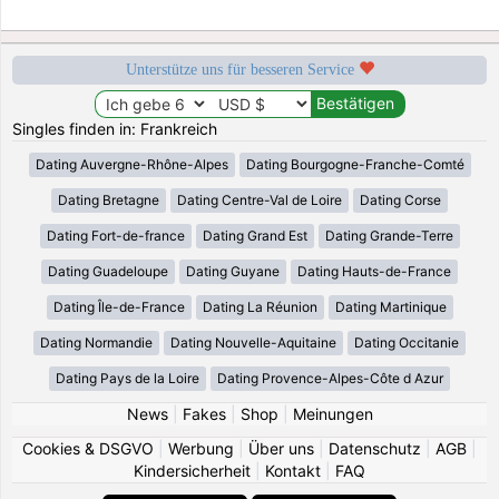
Unterstütze uns für besseren Service
Singles finden in: Frankreich
Dating Auvergne-Rhône-Alpes
Dating Bourgogne-Franche-Comté
Dating Bretagne
Dating Centre-Val de Loire
Dating Corse
Dating Fort-de-france
Dating Grand Est
Dating Grande-Terre
Dating Guadeloupe
Dating Guyane
Dating Hauts-de-France
Dating Île-de-France
Dating La Réunion
Dating Martinique
Dating Normandie
Dating Nouvelle-Aquitaine
Dating Occitanie
Dating Pays de la Loire
Dating Provence-Alpes-Côte d Azur
News
|
Fakes
|
Shop
|
Meinungen
Cookies & DSGVO
|
Werbung
|
Über uns
|
Datenschutz
|
AGB
|
Kindersicherheit
|
Kontakt
|
FAQ