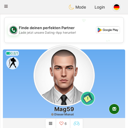
Weshrak
Toggle
Mode
Login
navigation
💖
Finde deinen perfekten Partner
💖
Lade jetzt unsere Dating-App herunter!
💕
💕
0.8/1
1
Mag59
Dieser Monat
6