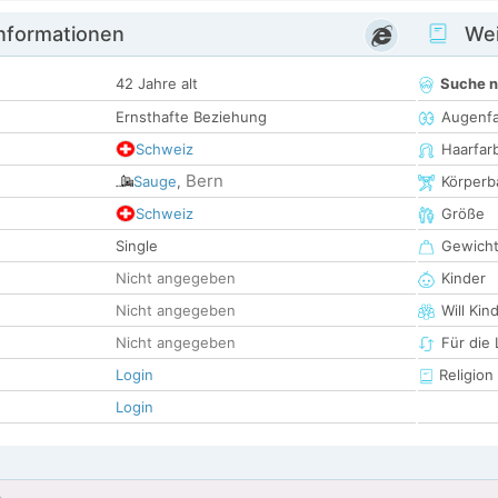
informationen
Wei
42 Jahre alt
Suche 
Ernsthafte Beziehung
Augenf
Schweiz
Haarfar
Bern
Sauge
,
Körperb
Schweiz
Größe
Single
Gewich
Nicht angegeben
Kinder
Nicht angegeben
Will Kin
Nicht angegeben
Für die
Login
Religion
Login