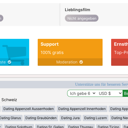
Lieblingsfilm
n
Nicht angegeben
Support
Ernsth
100% gratis
Top-Pr
nste
Moderation
Unterstütze uns für besseren Se
n: Schweiz
Dating Appenzell Ausserrhoden
Dating Appenzell Innerrhoden
Dating App
Dating Glarus
Dating Graubünden
Dating Jura
Dating Luzern
Dating Ne
z
Dating Solothurn
Dating St. Gallen
Dating Thurgau
Dating Ticino
Da