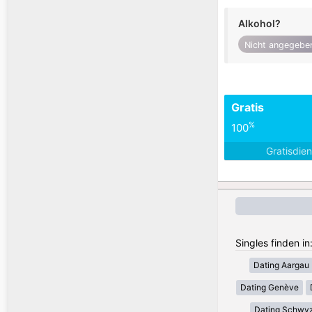
Alkohol?
Nicht angegebe
Gratis
%
100
Gratisdie
Singles finden i
Dating Aargau
Dating Genève
Dating Schwy