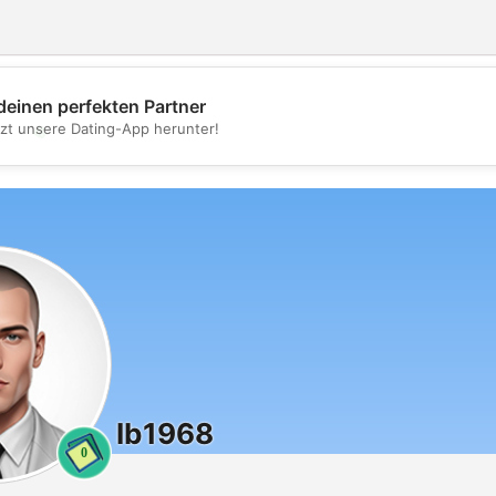
deinen perfekten Partner
💖
tzt unsere Dating-App herunter!
💕
Ib1968
0