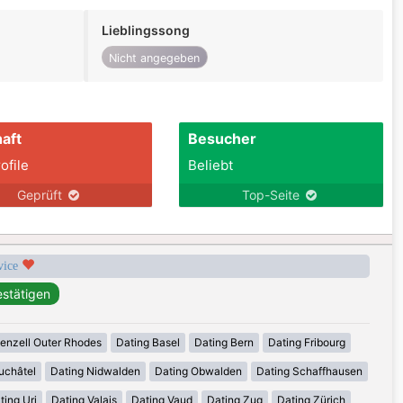
Lieblingssong
Nicht angegeben
aft
Besucher
ofile
Beliebt
Geprüft
Top-Seite
rvice
enzell Outer Rhodes
Dating Basel
Dating Bern
Dating Fribourg
uchâtel
Dating Nidwalden
Dating Obwalden
Dating Schaffhausen
ting Uri
Dating Valais
Dating Vaud
Dating Zug
Dating Zürich