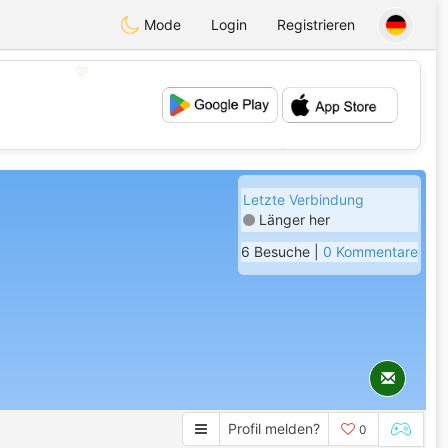
Mode
Login
Registrieren
💖
💕
Letzte Verbindung
Länger her
6 Besuche |
0 Kommentare
Profil melden?
0