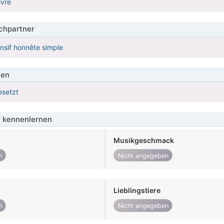
ivre
hpartner
nsif honnête simple
ien
esetzt
 kennenlernen
Musikgeschmack
n
Nicht angegeben
Lieblingstiere
n
Nicht angegeben