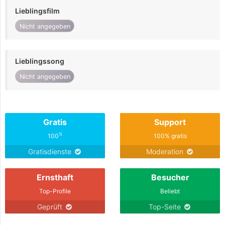
Lieblingsfilm
Nicht angegeben
Lieblingssong
Nicht angegeben
Gratis
Support
%
100
100% gratis
Gratisdienste
Moderation
Ernsthaft
Besucher
Top-Profile
Beliebt
Geprüft
Top-Seite