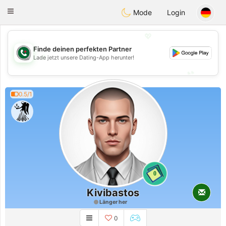
Weshrak
Toggle
Mode
Login
navigation
💖
Finde deinen perfekten Partner
💖
Lade jetzt unsere Dating-App herunter!
💕
💕
0.5/1
0
Kivibastos
Länger her
0