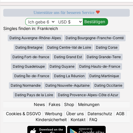
Unterstütze uns für besseren Service
Singles finden in: Frankreich
Dating Auvergne-Rhône-Alpes
Dating Bourgogne-Franche-Comté
Dating Bretagne
Dating Centre-Val de Loire
Dating Corse
Dating Fort-de-france
Dating Grand Est
Dating Grande-Terre
Dating Guadeloupe
Dating Guyane
Dating Hauts-de-France
Dating Île-de-France
Dating La Réunion
Dating Martinique
Dating Normandie
Dating Nouvelle-Aquitaine
Dating Occitanie
Dating Pays de la Loire
Dating Provence-Alpes-Côte d Azur
News
|
Fakes
|
Shop
|
Meinungen
Cookies & DSGVO
|
Werbung
|
Über uns
|
Datenschutz
|
AGB
|
Kindersicherheit
|
Kontakt
|
FAQ