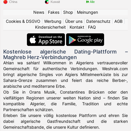
China
Kuwait
Alle
News
|
Fakes
|
Shop
|
Meinungen
Cookies & DSGVO
|
Werbung
|
Über uns
|
Datenschutz
|
AGB
|
Kindersicherheit
|
Kontakt
|
FAQ
Kostenlose algerische Dating-Plattform –
Maghreb Herz-Verbindungen
Ahlan wa sahlan! Willkommen in Algeriens vertrauensvoller
Gemeinschaft für authentische Verbindungen. Weshrak.com
bringt algerische Singles von Algiers Mittelmeerküste bis zur
Sahara-Grenze zusammen und feiert das reiche Berber-,
arabische und mediterrane Erbe.
Ob Sie in Orans Musik, Constantines Brücken oder den
vielfältigen Regionen unserer weiten Nation sind – finden Sie
kompatible Algerier, die Familie, Tradition und echte
Partnerschaften schätzen.
Erleben Sie unsere völlig kostenlose Plattform und ehren Sie
dabei algerische Gastfreundschaft und die starken
Gemeinschaftsbande, die unsere Kultur definieren.