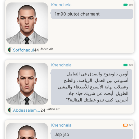
Khenchela
0.9
1m90 plutot charmant
Jahre alt
Soffchaoui
44
Khenchela
0.9
أؤمن بالوضوح والصدق في التعامل.
أسبوعي بين العمل، الرياضة، والطبخ—
وعطلات نهاية الأسبوع للأصدقاء والمشي
الطويل. أبحث عن شريك حياة جاد.
أخبرني: كيف تبدو عطلتك المثالية؟"
Jahre alt
Abdessalem...
24
Khenchela
0.2
Jsp jsp