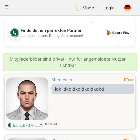
Weshrak
Toggle
Mode
Login
navigation
💖
Finde deinen perfekten Partner
💖
Lade jetzt unsere Dating-App herunter!
💕
💕
Mitgliederbilder sind privat - nur für angemeldete Nutzer
sichtbar
Khenchela
0.2
idk idkdidkdidkdidkdkd
Jahre alt
Issac67676...
21