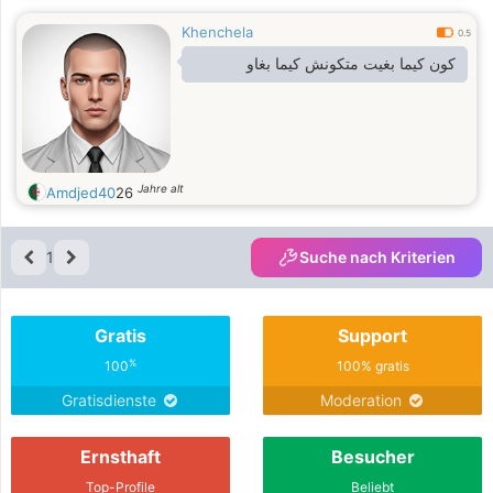
Khenchela
0.5
كون كيما بغيت متكونش كيما بغاو
Jahre alt
Amdjed40
26
1
Suche nach Kriterien
Gratis
Support
%
100
100% gratis
Gratisdienste
Moderation
Ernsthaft
Besucher
Top-Profile
Beliebt