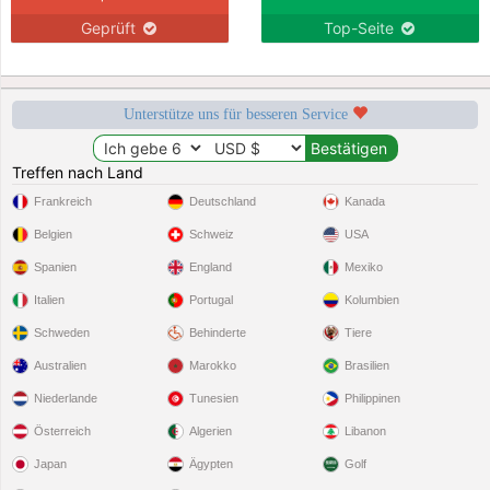
Geprüft
Top-Seite
Unterstütze uns für besseren Service
Treffen nach Land
Frankreich
Deutschland
Kanada
Belgien
Schweiz
USA
Spanien
England
Mexiko
Italien
Portugal
Kolumbien
Schweden
Behinderte
Tiere
Australien
Marokko
Brasilien
Niederlande
Tunesien
Philippinen
Österreich
Algerien
Libanon
Japan
Ägypten
Golf