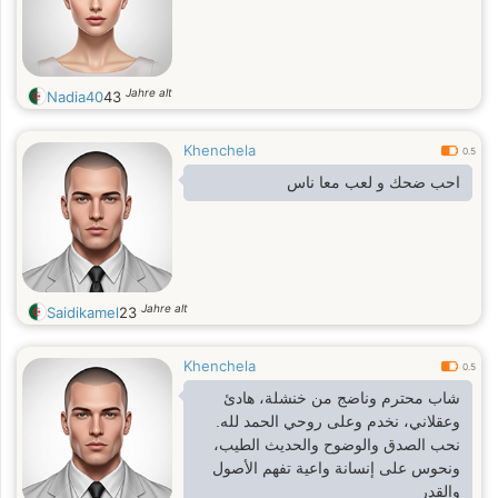
Jahre alt
Nadia40
43
Khenchela
0.5
احب ضحك و لعب معا ناس
Jahre alt
Saidikamel
23
Khenchela
0.5
شاب محترم وناضج من خنشلة، هادئ
وعقلاني، نخدم وعلى روحي الحمد لله.
نحب الصدق والوضوح والحديث الطيب،
ونحوس على إنسانة واعية تفهم الأصول
والقدر