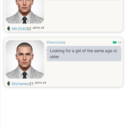
Jahre alt
Mh2540
22
Khenchela
0.9
Looking for a girl of the same age or
older
Jahre alt
Mohames
21