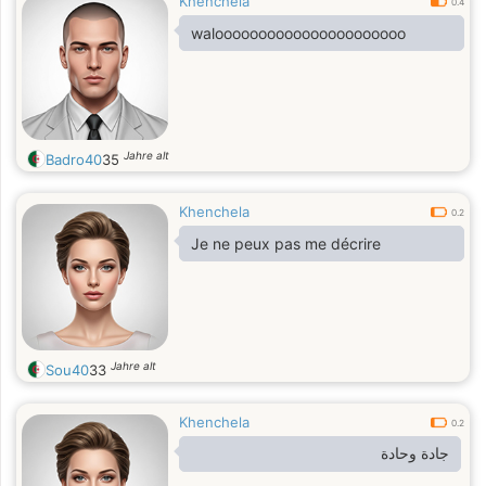
Khenchela
0.4
waloooooooooooooooooooooo
Jahre alt
Badro40
35
Khenchela
0.2
Je ne peux pas me décrire
Jahre alt
Sou40
33
Khenchela
0.2
جادة وحادة