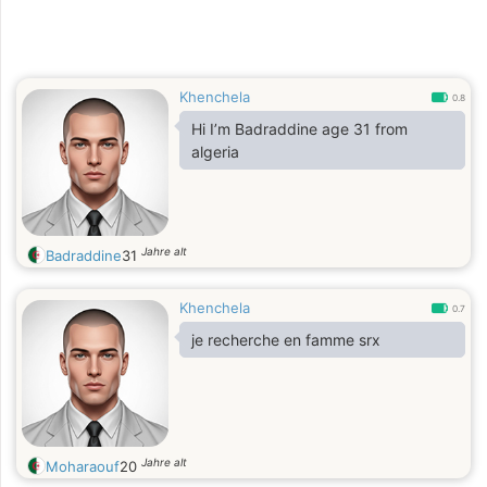
Khenchela
0.8
Hi I’m Badraddine age 31 from
algeria
Jahre alt
Badraddine
31
Khenchela
0.7
je recherche en famme srx
Jahre alt
Moharaouf
20