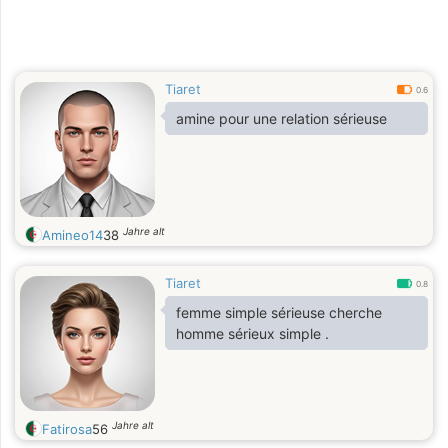
Tiaret
0.6
amine pour une relation sérieuse
Jahre alt
Amineo14
38
Tiaret
0.8
femme simple sérieuse cherche
homme sérieux simple .
Jahre alt
Fatirosa
56