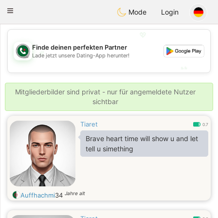
Weshrak
Toggle
Mode
Login
navigation
💖
Finde deinen perfekten Partner
💖
Lade jetzt unsere Dating-App herunter!
💕
💕
Mitgliederbilder sind privat - nur für angemeldete Nutzer
sichtbar
Tiaret
0.7
Brave heart time will show u and let
tell u simething
Jahre alt
Auffhachmi
34