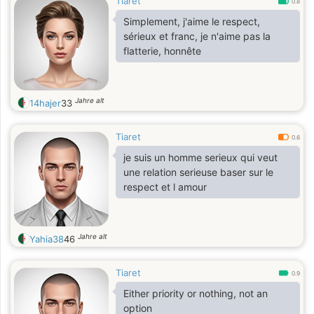
Tiaret
0.8
Simplement, j'aime le respect,
sérieux et franc, je n'aime pas la
flatterie, honnête
Jahre alt
14hajer
33
Tiaret
0.6
je suis un homme serieux qui veut
une relation serieuse baser sur le
respect et l amour
Jahre alt
Yahia38
46
Tiaret
0.9
Either priority or nothing, not an
option