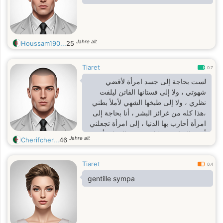
Jahre alt
Houssam190...
25
Tiaret
0.7
لست بحاجة إلى جسد امرأة لأقضي
شهوتي ، ولا إلى فستانها الفاتن ليلفت
نظري ، ولا إلى طبخها الشهي لأملأ بطني
،هذا كله من غرائز البشر ، أنا بحاجة إلى
امرأة أحارب بها الدنيا ، إلى امرأة تجعلني
أحب الحياة رغم كل شيء ، إلى امرأة
Jahre alt
Cherifcher...
46
تعرف أن مهما تغيرت الناس فإن أخلاق
المرء لا تتغير ، هذا كل مافي الأمره وقتنا
Tiaret
راهوا صعيب بزاف بزاف ربي يجيب الخير
0.4
نأكد خصتني وحدة تخاف ربي وتصلي
gentille sympa
وتحبني وناوية لحلال نديرها في عينيا????
وتوقف معايا فالحلوة والمرة وتكون فحلة
بنت فاميليا ????