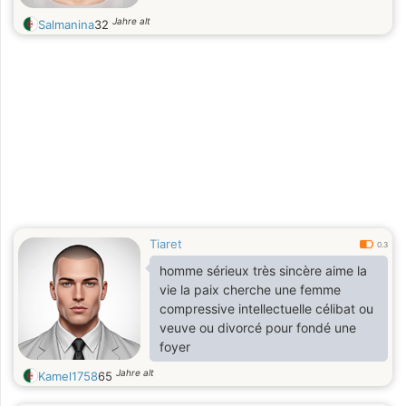
Jahre alt
Salmanina
32
Tiaret
0.3
homme sérieux très sincère aime la
vie la paix cherche une femme
compressive intellectuelle célibat ou
veuve ou divorcé pour fondé une
foyer
Jahre alt
Kamel1758
65