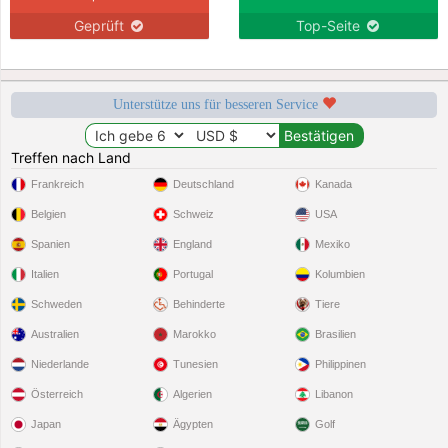
Geprüft
Top-Seite
Unterstütze uns für besseren Service
Treffen nach Land
Frankreich
Deutschland
Kanada
Belgien
Schweiz
USA
Spanien
England
Mexiko
Italien
Portugal
Kolumbien
Schweden
Behinderte
Tiere
Australien
Marokko
Brasilien
Niederlande
Tunesien
Philippinen
Österreich
Algerien
Libanon
Japan
Ägypten
Golf