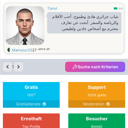
Tiaret
0.9
شاب جزائري هادئ وطموح، أحب الأفلام
والرياضة والسفر. أبحث عن تعارف
محترم مع أشخاص جادين ولطيفين.
Jahre alt
Mansour25
27
1
Suche nach Kriterien
Gratis
Support
%
100
100% gratis
Gratisdienste
Moderation
Ernsthaft
Besucher
Top-Profile
Beliebt