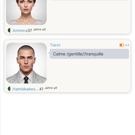
Jahre alt
Ammina
37
Tiaret
0.4
Calme /gentille//tranquille
Jahre alt
Hamidkabes...
41