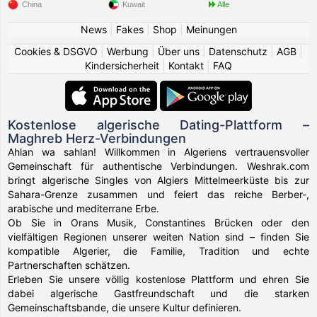
China
Kuwait
Alle
News
|
Fakes
|
Shop
|
Meinungen
Cookies & DSGVO
|
Werbung
|
Über uns
|
Datenschutz
|
AGB
|
Kindersicherheit
|
Kontakt
|
FAQ
Kostenlose algerische Dating-Plattform –
Maghreb Herz-Verbindungen
Ahlan wa sahlan! Willkommen in Algeriens vertrauensvoller
Gemeinschaft für authentische Verbindungen. Weshrak.com
bringt algerische Singles von Algiers Mittelmeerküste bis zur
Sahara-Grenze zusammen und feiert das reiche Berber-,
arabische und mediterrane Erbe.
Ob Sie in Orans Musik, Constantines Brücken oder den
vielfältigen Regionen unserer weiten Nation sind – finden Sie
kompatible Algerier, die Familie, Tradition und echte
Partnerschaften schätzen.
Erleben Sie unsere völlig kostenlose Plattform und ehren Sie
dabei algerische Gastfreundschaft und die starken
Gemeinschaftsbande, die unsere Kultur definieren.