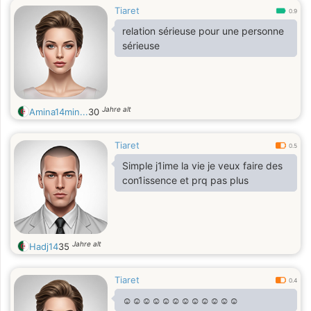
Tiaret
0.9
relation sérieuse pour une personne
sérieuse
Jahre alt
Amina14min...
30
Tiaret
0.5
Simple j1ime la vie je veux faire des
con1issence et prq pas plus
Jahre alt
Hadj14
35
Tiaret
0.4
☺️☺️☺️☺️☺️☺️☺️☺️☺️☺️☺️☺️