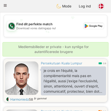
Weshrak
Toggle
Mode
Log ind
navigation
💖
Find dit perfekte match
💕
Download vores datingapp nu!
💕
💖
Medlemsbilleder er private - kun synlige for
autentificerede brugere
Persekutuan Kuala Lumpur
0.9
je crois en l'équité, la
complémentarité mais pas en
l'égalité, aussi j'exige l'exclusivité,
sinon, attentionné, ouvert d'esprit,
communicatif, protecteur, bien doté
dieu merci, aime la vie,
år gammel
Harmoniedz
58
communiquons ouvertement,
clairement et constructivement,