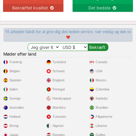
Bekræftet kvalitet
Det bedste
Vi arbejder hårdt for at give dig den bedste service, vær venlig og støt os
Møder efter land
Frankrig
Tyskland
Canada
Belgien
Schweiz
USA
Spanien
England
Mexico
Italien
Portugal
Colombia
Sverige
Handicappet
Kæledyr
Australien
Marokko
Brasilien
Holland
Tunesien
Filippinerne
Østrig
Algeriet
Libanon
Japan
Egypten
Golfen