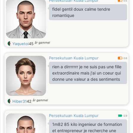
Persekutuan Kuala Lumpur
0.5
fidel gentil doux calme tendre
romantique
år gammel
Yaquetoi
45
Persekutuan Kuala Lumpur
0.6
rien a dirrrrrrr je ne suis pas une fille
extraordinaire mais j'ai un coeur qui
donne une valeur a des sentiments
år gammel
Hiber31
42
Persekutuan Kuala Lumpur
0.9
1m82 85 kilo ingenieur de formation
et entrepreneur je recherche une