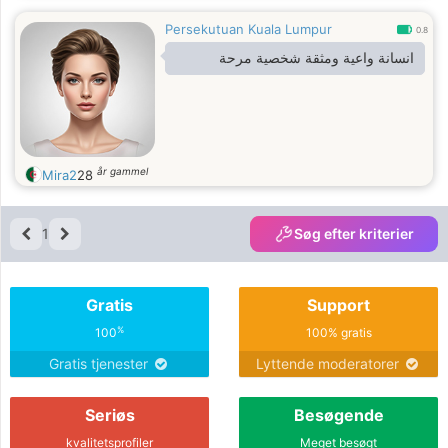
Persekutuan Kuala Lumpur
0.8
انسانة واعية ومثقة شخصية مرحة
år gammel
Mira2
28
1
Søg efter kriterier
Gratis
Support
%
100
100% gratis
Gratis tjenester
Lyttende moderatorer
Seriøs
Besøgende
kvalitetsprofiler
Meget besøgt