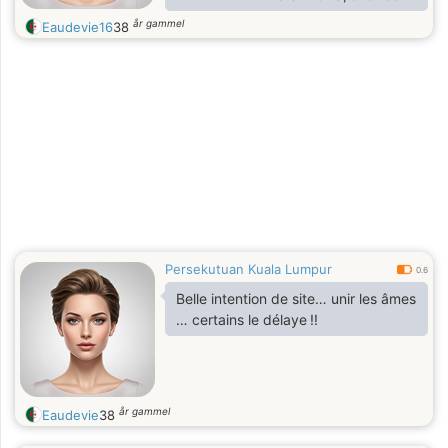
directement au but.
år gammel
Eaudevie16
38
Persekutuan Kuala Lumpur
0.6
Belle intention de site… unir les âmes
… certains le délaye !!
år gammel
Eaudevie
38