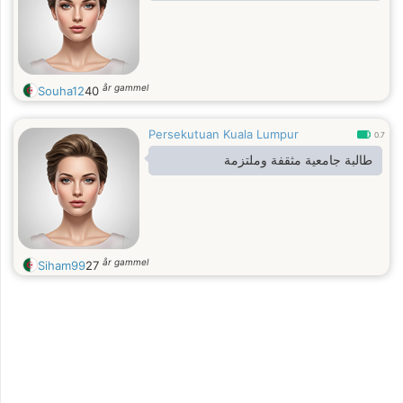
år gammel
Souha12
40
Persekutuan Kuala Lumpur
0.7
طالبة جامعية مثقفة وملتزمة
år gammel
Siham99
27