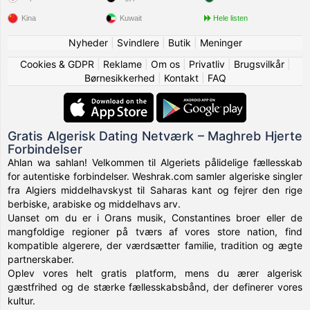
Kina
Kuwait
Hele listen
Nyheder
|
Svindlere
|
Butik
|
Meninger
Cookies & GDPR
|
Reklame
|
Om os
|
Privatliv
|
Brugsvilkår
|
Børnesikkerhed
|
Kontakt
|
FAQ
Gratis Algerisk Dating Netværk – Maghreb Hjerte
Forbindelser
Ahlan wa sahlan! Velkommen til Algeriets pålidelige fællesskab
for autentiske forbindelser. Weshrak.com samler algeriske singler
fra Algiers middelhavskyst til Saharas kant og fejrer den rige
berbiske, arabiske og middelhavs arv.
Uanset om du er i Orans musik, Constantines broer eller de
mangfoldige regioner på tværs af vores store nation, find
kompatible algerere, der værdsætter familie, tradition og ægte
partnerskaber.
Oplev vores helt gratis platform, mens du ærer algerisk
gæstfrihed og de stærke fællesskabsbånd, der definerer vores
kultur.