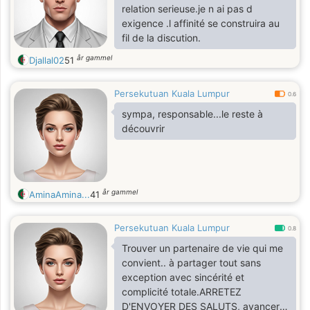
relation serieuse.je n ai pas d
exigence .l affinité se construira au
fil de la discution.
år gammel
Djallal02
51
Persekutuan Kuala Lumpur
0.6
sympa, responsable...le reste à
découvrir
år gammel
AminaAmina...
41
Persekutuan Kuala Lumpur
0.8
Trouver un partenaire de vie qui me
convient.. à partager tout sans
exception avec sincérité et
complicité totale.ARRETEZ
D'ENVOYER DES SALUTS, avancer