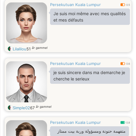
Persekutuan Kuala Lumpur
0.5
Je suis moi même avec mes qualités
et mes défauts
år gammel
Lilalilou
51
Persekutuan Kuala Lumpur
0.6
je suis sincere dans ma demarche je
cherche le serieux
år gammel
Simple02
67
Persekutuan Kuala Lumpur
0.8
متفهمة حنونة ومسؤولة وربة بيت ممتاز