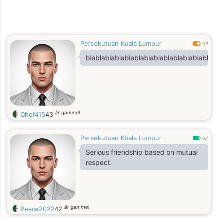
Persekutuan Kuala Lumpur
0.3
blablablablablablablablablablablablablab
år gammel
Chef415
43
Persekutuan Kuala Lumpur
0.7
Serious friendship based on mutual
respect.
år gammel
Peace2022
42