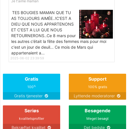
Je t'aime maman
TES BOUGIES MAMAN QUE TU
AS TOUJOURS AIMÉE..!C'EST A
DIEU QUE NOUS APPARTENONS
ET C'EST A LUI QUE NOUS
RETOURNERONS..Ce 8 mars pour
les autres c’était la fête des femmes mais pour moi
c'est un jour de deuil... Ce mois de Mars qui
appartenaient a...
2025-06-02 23:39:59
Gratis
Support
%
100
100% gratis
Gratis tjenester
Lyttende moderatorer
Seriøs
Besøgende
kvalitetsprofiler
Meget besøgt
Bekræftet kvalitet
Det bedste