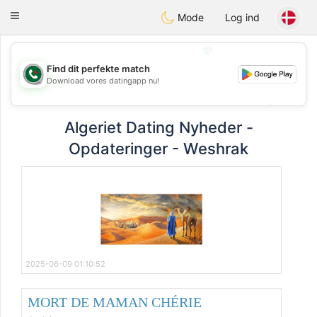
Weshrak
Toggle
Mode
Log ind
navigation
💖
Find dit perfekte match
Download vores datingapp nu!
💖
💕
💕
Algeriet Dating Nyheder -
Opdateringer - Weshrak
2025-06-09 01:10:52
MORT DE MAMAN CHÉRIE