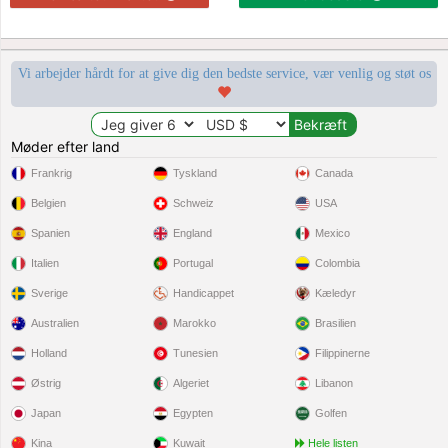
Vi arbejder hårdt for at give dig den bedste service, vær venlig og støt os
Møder efter land
Frankrig
Tyskland
Canada
Belgien
Schweiz
USA
Spanien
England
Mexico
Italien
Portugal
Colombia
Sverige
Handicappet
Kæledyr
Australien
Marokko
Brasilien
Holland
Tunesien
Filippinerne
Østrig
Algeriet
Libanon
Japan
Egypten
Golfen
Kina
Kuwait
Hele listen