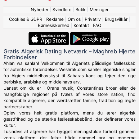
Nyheder
|
Svindlere
|
Butik
|
Meninger
Cookies & GDPR
|
Reklame
|
Om os
|
Privatliv
|
Brugsvilkår
|
Børnesikkerhed
|
Kontakt
|
FAQ
Gratis Algerisk Dating Netværk – Maghreb Hjerte
Forbindelser
Ahlan wa sahlan! Velkommen til Algeriets pålidelige fællesskab
for autentiske forbindelser. Weshrak.com samler algeriske singler
fra Algiers middelhavskyst til Saharas kant og fejrer den rige
berbiske, arabiske og middelhavs arv.
Uanset om du er i Orans musik, Constantines broer eller de
mangfoldige regioner på tværs af vores store nation, find
kompatible algerere, der værdsætter familie, tradition og ægte
partnerskaber.
Oplev vores helt gratis platform, mens du ærer algerisk
gæstfrihed og de stærke fællesskabsbånd, der definerer vores
kultur.
Tusindvis af algerere har bygget meningsfulde forhold gennem
vores platform, der fejrer både gammel arv og moderne