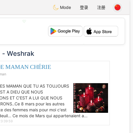
Mode
登录
注册
💖
💕
 Weshrak
E MAMAN CHÉRIE
aman
IES MAMAN QUE TU AS TOUJOURS
'EST A DIEU QUE NOUS
NS ET C'EST A LUI QUE NOUS
ONS..Ce 8 mars pour les autres
fête des femmes mais pour moi c'est
deuil... Ce mois de Mars qui appartenaient a...
3:39:59