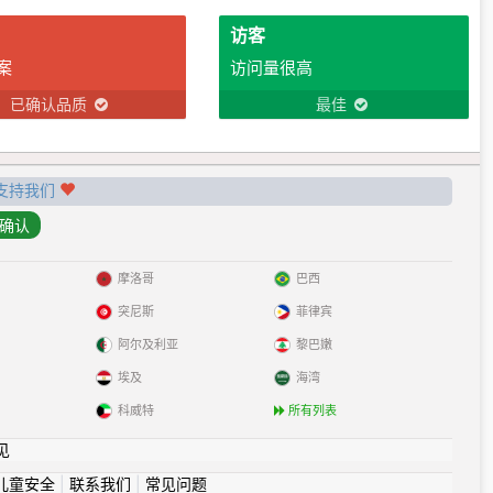
访客
案
访问量很高
已确认品质
最佳
支持我们
摩洛哥
巴西
突尼斯
菲律宾
阿尔及利亚
黎巴嫩
埃及
海湾
科威特
所有列表
见
儿童安全
|
联系我们
|
常见问题