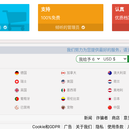
支持
认真
100%免费
优质档
务
倾听的管理员
我们努力为您提供最好的服务，请
德国
加拿大
澳大利亚
瑞士
美国
荷兰
英国
墨西哥
奥地利
葡萄牙
哥伦比亚
日本
已禁用
宠物
中国
新闻
|
诈骗者
|
商店
|
意
Cookie和GDPR
|
广告
|
关于我们
|
隐私
|
使用条款
|