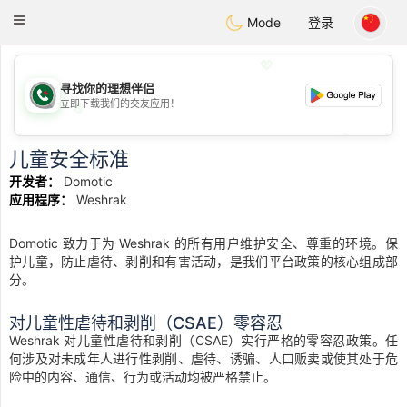
Weshrak
Toggle
Mode
登录
navigation
💖
寻找你的理想伴侣
立即下载我们的交友应用！
💖
💕
💕
儿童安全标准
开发者：
Domotic
应用程序：
Weshrak
Domotic 致力于为 Weshrak 的所有用户维护安全、尊重的环境。保
护儿童，防止虐待、剥削和有害活动，是我们平台政策的核心组成部
分。
对儿童性虐待和剥削（CSAE）零容忍
Weshrak 对儿童性虐待和剥削（CSAE）实行严格的零容忍政策。任
何涉及对未成年人进行性剥削、虐待、诱骗、人口贩卖或使其处于危
险中的内容、通信、行为或活动均被严格禁止。