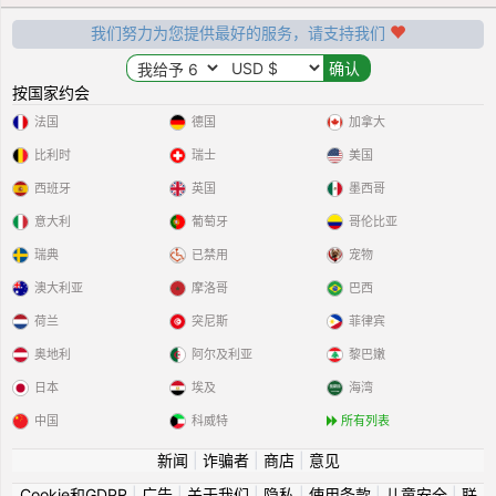
我们努力为您提供最好的服务，请支持我们
按国家约会
法国
德国
加拿大
比利时
瑞士
美国
西班牙
英国
墨西哥
意大利
葡萄牙
哥伦比亚
瑞典
已禁用
宠物
澳大利亚
摩洛哥
巴西
荷兰
突尼斯
菲律宾
奥地利
阿尔及利亚
黎巴嫩
日本
埃及
海湾
中国
科威特
所有列表
新闻
|
诈骗者
|
商店
|
意见
Cookie和GDPR
|
广告
|
关于我们
|
隐私
|
使用条款
|
儿童安全
|
联