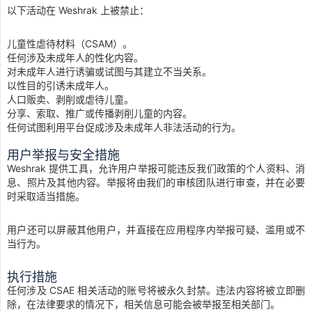
以下活动在 Weshrak 上被禁止：
儿童性虐待材料（CSAM）。
任何涉及未成年人的性化内容。
对未成年人进行诱骗或试图与其建立不当关系。
以性目的引诱未成年人。
人口贩卖、剥削或虐待儿童。
分享、索取、推广或传播剥削儿童的内容。
任何试图利用平台促成涉及未成年人非法活动的行为。
用户举报与安全措施
Weshrak 提供工具，允许用户举报可能违反我们政策的个人资料、消
息、照片及其他内容。举报将由我们的审核团队进行审查，并在必要
时采取适当措施。
用户还可以屏蔽其他用户，并直接在应用程序内举报可疑、滥用或不
当行为。
执行措施
任何涉及 CSAE 相关活动的账号将被永久封禁。违法内容将被立即删
除，在法律要求的情况下，相关信息可能会被举报至相关部门。