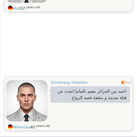
years old
Khlil
57
Schleswig-Holstein
0.4
احمد من الجزائر مقيم بالمانيا ابحث عن
فتاة متدينة و مثقفة قصد الزواج
years old
Mimooss
40