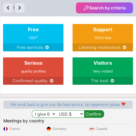
1
Search by criteria
Free
Support
%
100
100% free
Free services
Listening moderators
Serious
Visitors
quality profiles
Very visited
Confirmed quality
The best
We work hard to give you the best service, be supportive please
Meetings by country
France
Germany
Canada