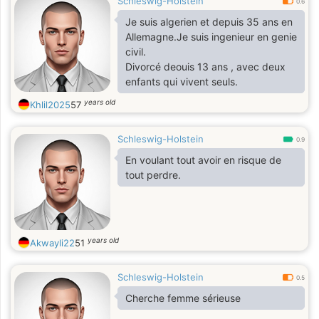
Schleswig-Holstein
0.6
Je suis algerien et depuis 35 ans en
Allemagne.Je suis ingenieur en genie
civil.
Divorcé deouis 13 ans , avec deux
enfants qui vivent seuls.
years old
Khlil2025
57
Schleswig-Holstein
0.9
En voulant tout avoir en risque de
tout perdre.
years old
Akwayli22
51
Schleswig-Holstein
0.5
Cherche femme sérieuse