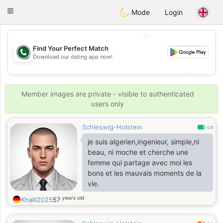
Weshrak
Toggle
Mode
Login
navigation
💖
Find Your Perfect Match
💖
Download our dating app now!
💕
💕
Member images are private - visible to authenticated
users only
Schleswig-Holstein
0.8
je suis algerien,ingenieur, simple,ni
beau, ni moche et cherche une
femme qui partage avec moi les
bons et les mauvais moments de la
vie.
years old
Khalil2025
57