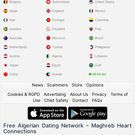
Belgium
Switzerland
United States
Spain
England
Mexico
Italy
Portugal
Colombia
Sweden
Disabled
Pets
Australia
Morocco
Brazil
Netherlands
Tunisia
Philippines
Austria
Algeria
Lebanon
Japan
Egypt
Gulf
China
Kuwait
All the list
News
|
Scammers
|
Store
|
Opinions
Cookies & RGPD
|
Advertising
|
About Us
|
Privacy
|
Terms of
Use
|
Child Safety
|
Contact
|
FAQs
Free Algerian Dating Network – Maghreb Heart
Connections