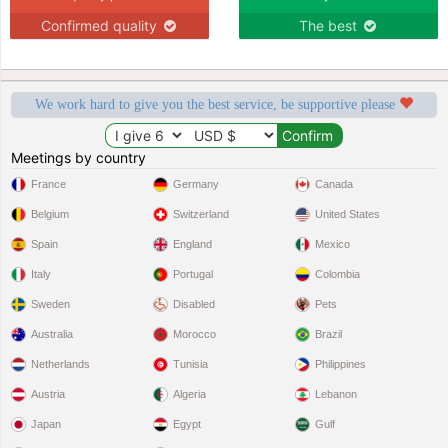
Confirmed quality
The best
We work hard to give you the best service, be supportive please
Meetings by country
France
Germany
Canada
Belgium
Switzerland
United States
Spain
England
Mexico
Italy
Portugal
Colombia
Sweden
Disabled
Pets
Australia
Morocco
Brazil
Netherlands
Tunisia
Philippines
Austria
Algeria
Lebanon
Japan
Egypt
Gulf