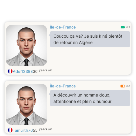
Île-de-France
0.9
Coucou ça va? Je suis kiné bientôt
de retour en Algérie
years old
Adel12398
36
Île-de-France
0.6
A découvrir un homme doux,
attentionné et plein d'humour
years old
Tamurth70
55