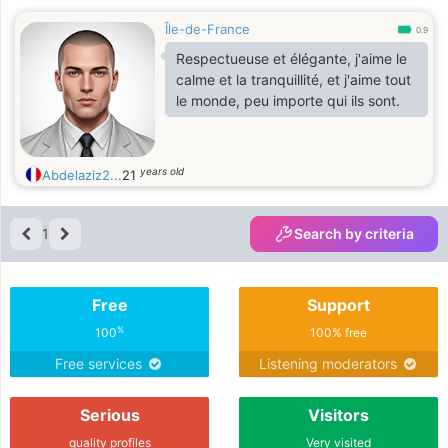
Île-de-France
0.9
Respectueuse et élégante, j'aime le
calme et la tranquillité, et j'aime tout
le monde, peu importe qui ils sont.
years old
Abdelaziz2...
21
1
Search by criteria
Free
Support
%
100
100% free
Free services
Listening moderators
Serious
Visitors
quality profiles
Very visited