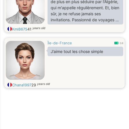
de plus en plus séduire par l'Algérie,
qui m'appelle régulièrement. Et, bien
sûr, je ne refuse jamais ses
invitations. Passionné de voyages et
de sensations fortes, j'aime profiter
years old
Kml8675
41
de la vie avec légèreté, que ce soit à
l'autre bout du monde ou tout
Île-de-France
simplement en sirotant un jus en
0.8
terrasse. J'apprécie les
J’aime tout les chose simple
conversations spontanées et les
moments qui donnent envie d'en
créer d'autres.
years old
Chana1997
29