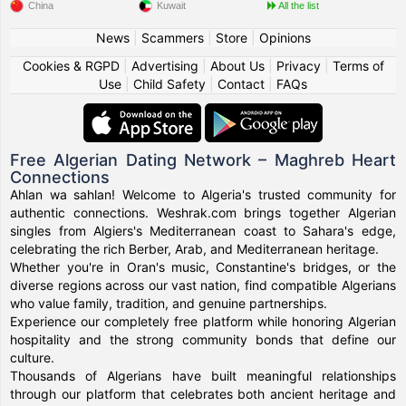
China
Kuwait
All the list
News
|
Scammers
|
Store
|
Opinions
Cookies & RGPD
|
Advertising
|
About Us
|
Privacy
|
Terms of
Use
|
Child Safety
|
Contact
|
FAQs
Free Algerian Dating Network – Maghreb Heart
Connections
Ahlan wa sahlan! Welcome to Algeria's trusted community for
authentic connections. Weshrak.com brings together Algerian
singles from Algiers's Mediterranean coast to Sahara's edge,
celebrating the rich Berber, Arab, and Mediterranean heritage.
Whether you're in Oran's music, Constantine's bridges, or the
diverse regions across our vast nation, find compatible Algerians
who value family, tradition, and genuine partnerships.
Experience our completely free platform while honoring Algerian
hospitality and the strong community bonds that define our
culture.
Thousands of Algerians have built meaningful relationships
through our platform that celebrates both ancient heritage and