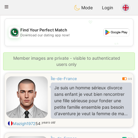
Weshrak
Toggle
Mode
Login
navigation
💖
Find Your Perfect Match
💖
Download our dating app now!
💕
💕
Member images are private - visible to authenticated
users only
Île-de-France
0.5
Je suis un homme sérieux divorce
sans enfant je veut bien rencontrer
une fille sérieuse pour fonder une
petite famille ensemble pas besoin
d'aventure je veut la femme de ma
vie autre chose j'ai pas besoin j'ai
years old
Mazigh1972
54
tous qu'il me faut il me reste juste
trouver la femme de ma vie sérieuse