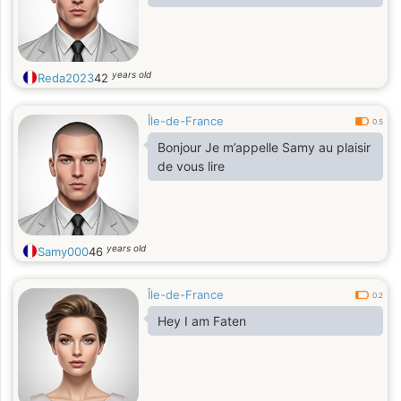
years old
Reda2023
42
Île-de-France
0.5
Bonjour Je m’appelle Samy au plaisir
de vous lire
years old
Samy000
46
Île-de-France
0.2
Hey I am Faten