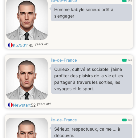
Île-de-France
je suis d'origine kabyle et je veut
0.8
rencontrer une femme sérieuse
Homme kabyle sérieux prêt à
merci
s'engager
years old
Kb75011
45
Île-de-France
0.8
Curieux, cultivé et sociable, j’aime
profiter des plaisirs de la vie et les
partager à travers les sorties, les
voyages et le sport.
years old
Newstart
52
Île-de-France
0.8
Sérieux, respectueux, calme ... à
découvrir.