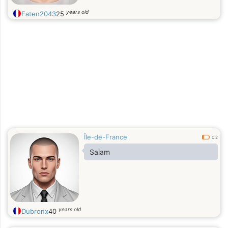
years old
Faten2043
25
Île-de-France
0.2
Salam
years old
Dubronx
40