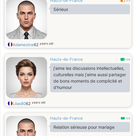
Hauts-de-France
0.3
Sérieux
years old
Adamezine
62
Hauts-de-France
0.8
j'aime les discussions intellectuelles,
culturelles mais j'aime aussi partager
de bons moments de complicité et
d'humour
years old
Lilas80
62
Hauts-de-France
0.9
Relation sérieuse pour mariage