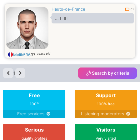
Hauts-de-France
0.1
… 🤷🏻‍♂️
years old
Malik596
37
1
Search by criteria
Free
Support
%
100
100% free
Free services
Listening moderators
Serious
Visitors
quality profiles
Very visited