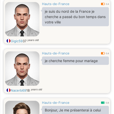
Hauts-de-France
0.4
je suis du nord de la France je
cherche a passé du bon temps dans
votre ville
years old
Gigic59
37
Hauts-de-France
0.4
je cherche femme pour mariage
years old
Nacerb69
18
Hauts-de-France
0.8
Bonjour, Je me présenterai à celui