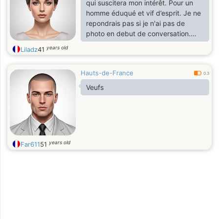
qui suscitera mon intérêt. Pour un
homme éduqué et vif d’esprit. Je ne
repondrais pas si je n'ai pas de
photo en debut de conversation.
Bonne chance à tous
years old
Liladz
41
Hauts-de-France
0.3
Veufs
years old
Far611
51