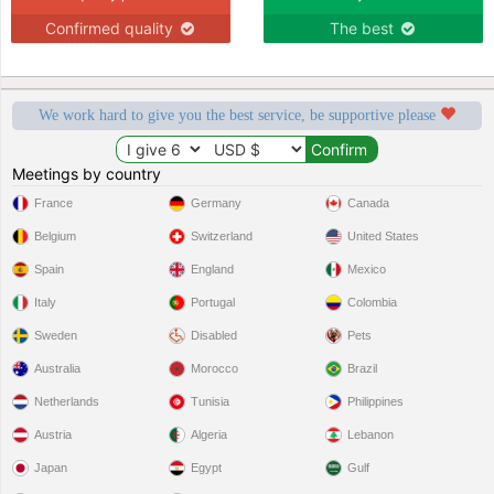
Confirmed quality
The best
We work hard to give you the best service, be supportive please
Meetings by country
France
Germany
Canada
Belgium
Switzerland
United States
Spain
England
Mexico
Italy
Portugal
Colombia
Sweden
Disabled
Pets
Australia
Morocco
Brazil
Netherlands
Tunisia
Philippines
Austria
Algeria
Lebanon
Japan
Egypt
Gulf