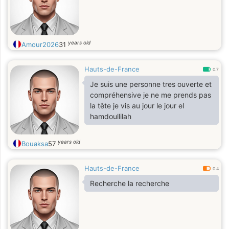
years old
Amour2026
31
Hauts-de-France
0.7
Je suis une personne tres ouverte et
compréhensive je ne me prends pas
la tête je vis au jour le jour el
hamdoullilah
years old
Bouaksa
57
Hauts-de-France
0.4
Recherche la recherche