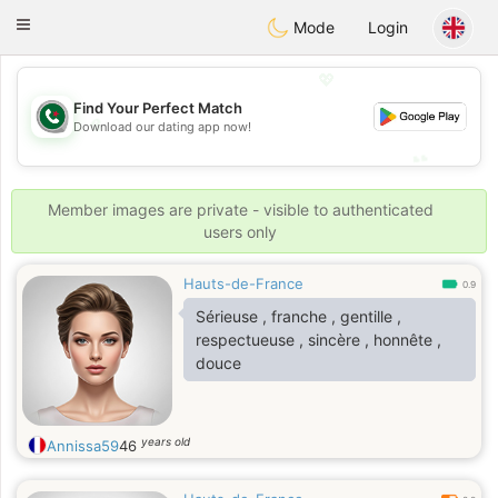
Weshrak
Toggle
Mode
Login
navigation
💖
Find Your Perfect Match
💖
Download our dating app now!
💕
💕
Member images are private - visible to authenticated
users only
Hauts-de-France
0.9
Sérieuse , franche , gentille ,
respectueuse , sincère , honnête ,
douce
years old
Annissa59
46