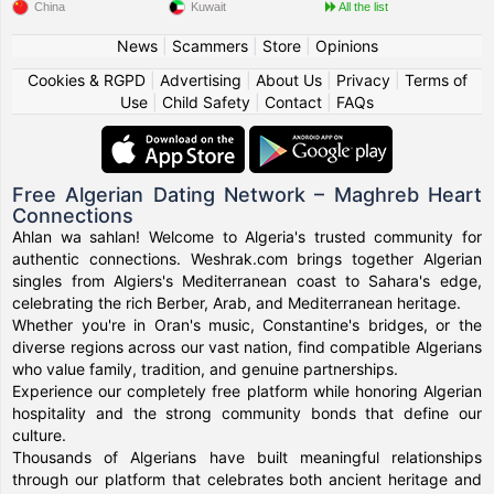
China
Kuwait
All the list
News
|
Scammers
|
Store
|
Opinions
Cookies & RGPD
|
Advertising
|
About Us
|
Privacy
|
Terms of
Use
|
Child Safety
|
Contact
|
FAQs
Free Algerian Dating Network – Maghreb Heart
Connections
Ahlan wa sahlan! Welcome to Algeria's trusted community for
authentic connections. Weshrak.com brings together Algerian
singles from Algiers's Mediterranean coast to Sahara's edge,
celebrating the rich Berber, Arab, and Mediterranean heritage.
Whether you're in Oran's music, Constantine's bridges, or the
diverse regions across our vast nation, find compatible Algerians
who value family, tradition, and genuine partnerships.
Experience our completely free platform while honoring Algerian
hospitality and the strong community bonds that define our
culture.
Thousands of Algerians have built meaningful relationships
through our platform that celebrates both ancient heritage and