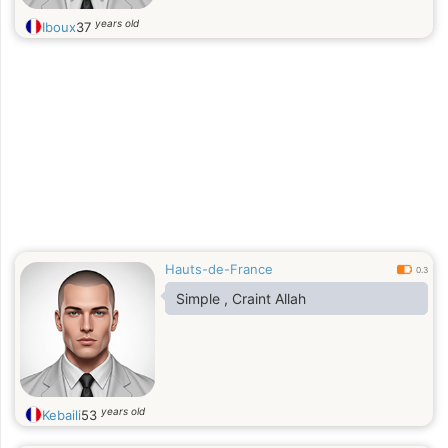
years old
Iboux
37
Hauts-de-France
0.3
Simple , Craint Allah
years old
Kebaili
53