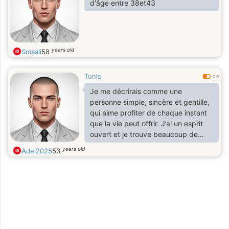
d'âge entre 38et43
years old
Smaali
58
Tunis
0.6
Je me décrirais comme une
personne simple, sincère et gentille,
qui aime profiter de chaque instant
que la vie peut offrir. J’ai un esprit
ouvert et je trouve beaucoup de
plaisir à voyager, découvrir de
years old
Adel2025
53
nouveaux horizons et partager des
expériences enrichissantes.Ce qui
me tient le plus à cœur, c’est la
complicité et le respect dans une
relation. J’aime prendre soin de la
personne qui partage ma