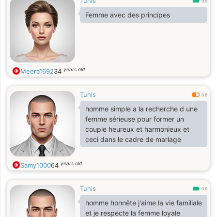
Tunis
0.9
Femme avec des principes
years old
Meera1692
34
Tunis
0.6
homme simple a la recherche d une
femme sérieuse pour former un
couple heureux et harmonieux et
ceci dans le cadre de mariage
years old
Samy1000
64
Tunis
0.9
homme honnête j'aime la vie familiale
et je respecte la femme loyale