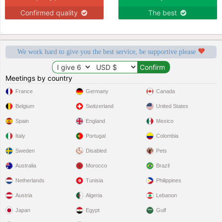
Confirmed quality
The best
We work hard to give you the best service, be supportive please
Meetings by country
France
Germany
Canada
Belgium
Switzerland
United States
Spain
England
Mexico
Italy
Portugal
Colombia
Sweden
Disabled
Pets
Australia
Morocco
Brazil
Netherlands
Tunisia
Philippines
Austria
Algeria
Lebanon
Japan
Egypt
Gulf