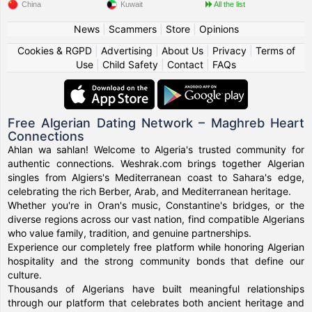
China
Kuwait
All the list
News
|
Scammers
|
Store
|
Opinions
Cookies & RGPD
|
Advertising
|
About Us
|
Privacy
|
Terms of
Use
|
Child Safety
|
Contact
|
FAQs
Free Algerian Dating Network – Maghreb Heart
Connections
Ahlan wa sahlan! Welcome to Algeria's trusted community for
authentic connections. Weshrak.com brings together Algerian
singles from Algiers's Mediterranean coast to Sahara's edge,
celebrating the rich Berber, Arab, and Mediterranean heritage.
Whether you're in Oran's music, Constantine's bridges, or the
diverse regions across our vast nation, find compatible Algerians
who value family, tradition, and genuine partnerships.
Experience our completely free platform while honoring Algerian
hospitality and the strong community bonds that define our
culture.
Thousands of Algerians have built meaningful relationships
through our platform that celebrates both ancient heritage and