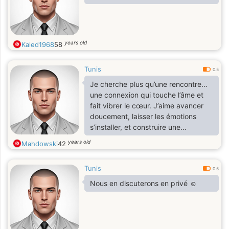
years old
Kaled1968
58
Tunis
0.5
Je cherche plus qu’une rencontre…
une connexion qui touche l’âme et
fait vibrer le cœur. J’aime avancer
doucement, laisser les émotions
s’installer, et construire une
complicité faite de tendresse,
years old
Mahdowski
42
affection et de passion
Tunis
0.5
Nous en discuterons en privé ☺️