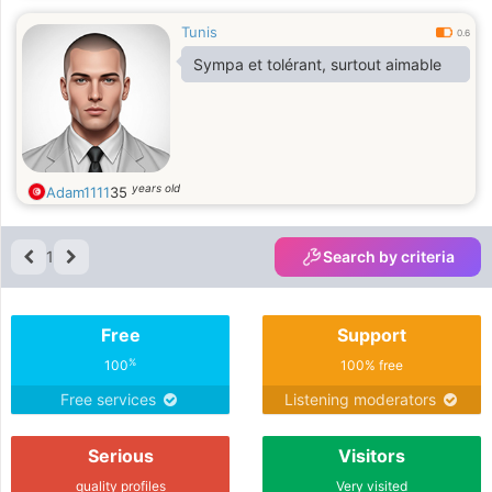
Tunis
0.6
Sympa et tolérant, surtout aimable
years old
Adam1111
35
1
Search by criteria
Free
Support
%
100
100% free
Free services
Listening moderators
Serious
Visitors
quality profiles
Very visited