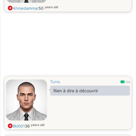
years old
Ahmedammar
50
Tunis
0.8
Rien à dire à découvrir
years old
Bkl001
36