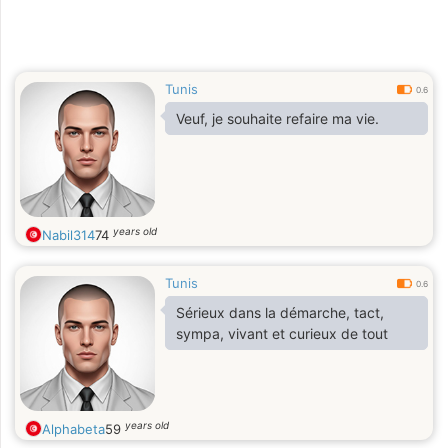
Tunis
0.6
Veuf, je souhaite refaire ma vie.
years old
Nabil314
74
Tunis
0.6
Sérieux dans la démarche, tact,
sympa, vivant et curieux de tout
years old
Alphabeta
59