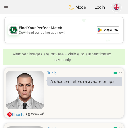
Weshrak
Toggle
Mode
Login
navigation
💖
Find Your Perfect Match
💖
Download our dating app now!
💕
💕
Member images are private - visible to authenticated
users only
Tunis
0.9
A découvrir et voire avec le temps
years old
Illoucha
56