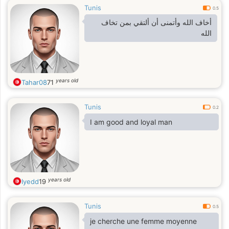
Tunis
0.5
أخاف الله وأتمنى أن ألتقي بمن تخاف
الله
years old
Tahar08
71
Tunis
0.2
I am good and loyal man
years old
Iyedd
19
Tunis
0.5
je cherche une femme moyenne