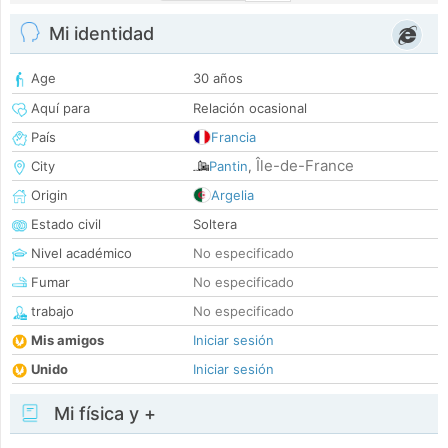
Mi identidad
Age
30 años
Aquí para
Relación ocasional
País
Francia
Île-de-France
City
Pantin
,
Origin
Argelia
Estado civil
Soltera
Nivel académico
No especificado
Fumar
No especificado
trabajo
No especificado
Mis amigos
Iniciar sesión
Unido
Iniciar sesión
Mi física y +