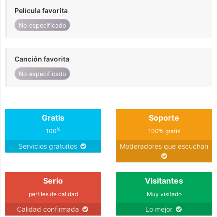
Película favorita
No especificado
Canción favorita
No especificado
Gratis
Soporte
%
100
100% gratis
Servicios gratuitos
Moderadores que escuchan
Serio
Visitantes
perfiles de calidad
Muy visitado
Calidad confirmada
Lo mejor