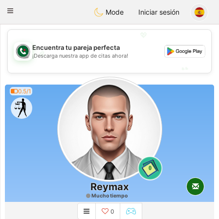
Weshrak
Toggle
Mode
Iniciar sesión
navigation
💖
Encuentra tu pareja perfecta
💖
¡Descarga nuestra app de citas ahora!
💕
💕
0.5/1
0
Reymax
Mucho tiempo
0