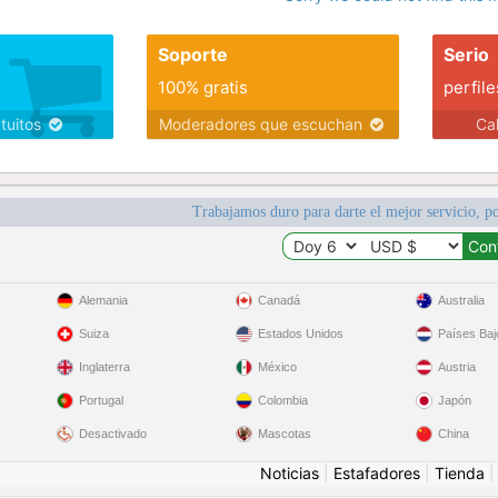
Soporte
Serio
100% gratis
perfile
atuitos
Moderadores que escuchan
Ca
Trabajamos duro para darte el mejor servicio, po
Alemania
Canadá
Australia
Suiza
Estados Unidos
Países Baj
Inglaterra
México
Austria
Portugal
Colombia
Japón
Desactivado
Mascotas
China
Noticias
|
Estafadores
|
Tienda