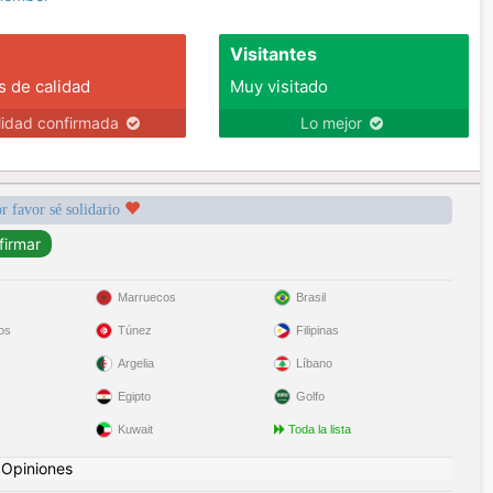
Visitantes
s de calidad
Muy visitado
lidad confirmada
Lo mejor
r favor sé solidario
Marruecos
Brasil
os
Túnez
Filipinas
Argelia
Líbano
Egipto
Golfo
Kuwait
Toda la lista
|
Opiniones