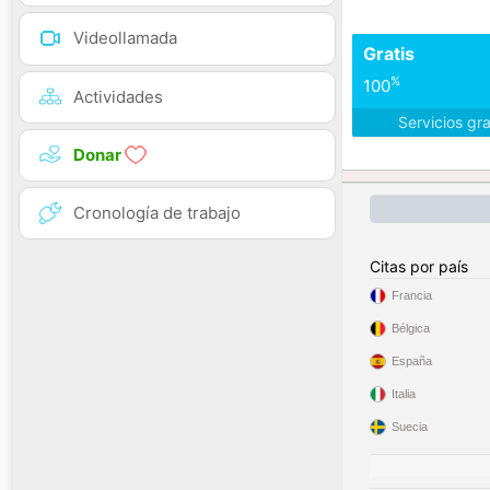
Videollamada
Gratis
%
100
Actividades
Servicios gr
Donar
Cronología de trabajo
Citas por país
Francia
Bélgica
España
Italia
Suecia