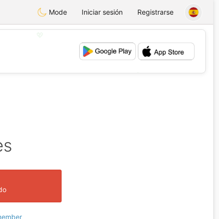
Mode
Iniciar sesión
Registrarse
💖
💕
es
ado
 member