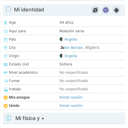
Mi identidad
Age
44 años
Aquí para
Relación seria
País
Argelia
Algiers
City
Ain Benian
,
Origin
Argelia
Estado civil
Soltera
Nivel académico
No especificado
Fumar
No especificado
trabajo
No especificado
Mis amigos
Iniciar sesión
Unido
Iniciar sesión
Mi física y +