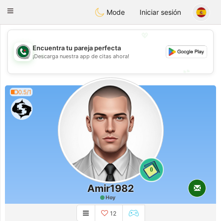
Weshrak
Toggle
Mode
Iniciar sesión
navigation
💖
Encuentra tu pareja perfecta
💖
¡Descarga nuestra app de citas ahora!
💕
💕
0.5/1
0
Amir1982
Hoy
12