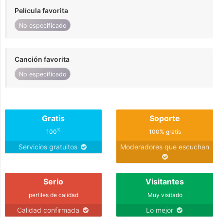
Película favorita
No especificado
Canción favorita
No especificado
Gratis
Soporte
%
100
100% gratis
Servicios gratuitos
Moderadores que escuchan
Serio
Visitantes
perfiles de calidad
Muy visitado
Calidad confirmada
Lo mejor