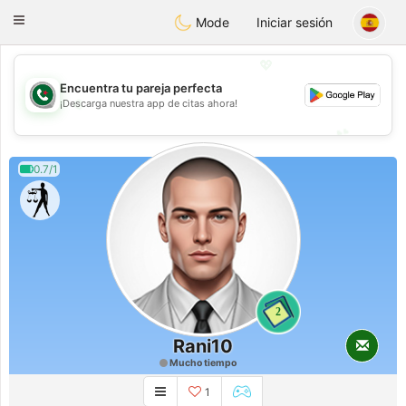
Weshrak
Toggle
Mode
Iniciar sesión
navigation
💖
Encuentra tu pareja perfecta
💖
¡Descarga nuestra app de citas ahora!
💕
💕
0.7/1
2
Rani10
Mucho tiempo
1