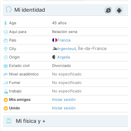
Mi identidad
Age
45 años
Aquí para
Relación seria
País
Francia
Île-de-France
City
Argenteuil
,
Origin
Argelia
Estado civil
Divorciado
Nivel académico
No especificado
Fumar
No especificado
trabajo
No especificado
Mis amigos
Iniciar sesión
Unido
Iniciar sesión
Mi física y +