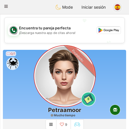
Weshrak
Toggle
Mode
Iniciar sesión
navigation
💖
Encuentra tu pareja perfecta
💖
¡Descarga nuestra app de citas ahora!
💕
💕
Prohibido
0/1
0
Petraamoor
Mucho tiempo
9