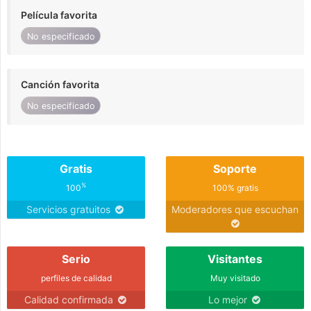
Película favorita
No especificado
Canción favorita
No especificado
Gratis
Soporte
%
100
100% gratis
Servicios gratuitos
Moderadores que escuchan
Serio
Visitantes
perfiles de calidad
Muy visitado
Calidad confirmada
Lo mejor