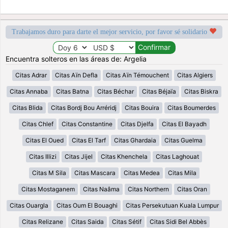
Trabajamos duro para darte el mejor servicio, por favor sé solidario
Encuentra solteros en las áreas de: Argelia
Citas Adrar
Citas Aïn Defla
Citas Aïn Témouchent
Citas Algiers
Citas Annaba
Citas Batna
Citas Béchar
Citas Béjaïa
Citas Biskra
Citas Blida
Citas Bordj Bou Arréridj
Citas Bouira
Citas Boumerdes
Citas Chlef
Citas Constantine
Citas Djelfa
Citas El Bayadh
Citas El Oued
Citas El Tarf
Citas Ghardaia
Citas Guelma
Citas Illizi
Citas Jijel
Citas Khenchela
Citas Laghouat
Citas M Sila
Citas Mascara
Citas Medea
Citas Mila
Citas Mostaganem
Citas Naâma
Citas Northern
Citas Oran
Citas Ouargla
Citas Oum El Bouaghi
Citas Persekutuan Kuala Lumpur
Citas Relizane
Citas Saida
Citas Sétif
Citas Sidi Bel Abbès