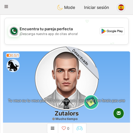
Weshrak
Toggle
Mode
Iniciar sesión
navigation
💖
Encuentra tu pareja perfecta
💖
¡Descarga nuestra app de citas ahora!
💕
💕
Desactivado
0.5/1
Tu veux ou tu veux pas ??? si tu veux pas , tant pis !!! j'en ferais pas une
0
maladie ...
Zutalors
Mucho tiempo
0