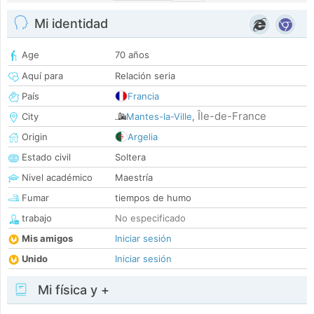
Mi identidad
Age
70 años
Aquí para
Relación seria
País
Francia
Île-de-France
City
Mantes-la-Ville
,
Origin
Argelia
Estado civil
Soltera
Nivel académico
Maestría
Fumar
tiempos de humo
trabajo
No especificado
Mis amigos
Iniciar sesión
Unido
Iniciar sesión
Mi física y +