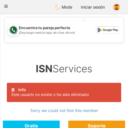
Weshrak
Toggle
Mode
Iniciar sesión
navigation
💖
Encuentra tu pareja perfecta
¡Descarga nuestra app de citas ahora!
💖
💕
💕
ISN
Services
Info
Este usuario no existe o ha sido eliminado
Sorry we could not find this member
Gratis
Soporte