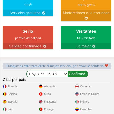
%
100
100% gratis
Servicios gratuitos
Moderadores que escuchan
Serio
Visitantes
perfiles de calidad
Muy visitado
Calidad confirmada
Lo mejor
Trabajamos duro para darte el mejor servicio, por favor sé solidario
Citas por país
Francia
Alemania
Canadá
Bélgica
Suiza
Estados Unidos
España
Inglaterra
México
Italia
Portugal
Colombia