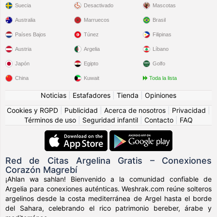
Suecia
Desactivado
Mascotas
Australia
Marruecos
Brasil
Países Bajos
Túnez
Filipinas
Austria
Argelia
Líbano
Japón
Egipto
Golfo
China
Kuwait
Toda la lista
Noticias
|
Estafadores
|
Tienda
|
Opiniones
Cookies y RGPD
|
Publicidad
|
Acerca de nosotros
|
Privacidad
|
Términos de uso
|
Seguridad infantil
|
Contacto
|
FAQ
Red de Citas Argelina Gratis – Conexiones
Corazón Magrebí
¡Ahlan wa sahlan! Bienvenido a la comunidad confiable de
Argelia para conexiones auténticas. Weshrak.com reúne solteros
argelinos desde la costa mediterránea de Argel hasta el borde
del Sahara, celebrando el rico patrimonio bereber, árabe y