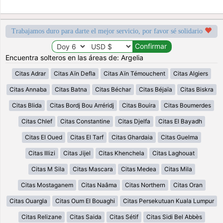
Trabajamos duro para darte el mejor servicio, por favor sé solidario
Encuentra solteros en las áreas de: Argelia
Citas Adrar
Citas Aïn Defla
Citas Aïn Témouchent
Citas Algiers
Citas Annaba
Citas Batna
Citas Béchar
Citas Béjaïa
Citas Biskra
Citas Blida
Citas Bordj Bou Arréridj
Citas Bouira
Citas Boumerdes
Citas Chlef
Citas Constantine
Citas Djelfa
Citas El Bayadh
Citas El Oued
Citas El Tarf
Citas Ghardaia
Citas Guelma
Citas Illizi
Citas Jijel
Citas Khenchela
Citas Laghouat
Citas M Sila
Citas Mascara
Citas Medea
Citas Mila
Citas Mostaganem
Citas Naâma
Citas Northern
Citas Oran
Citas Ouargla
Citas Oum El Bouaghi
Citas Persekutuan Kuala Lumpur
Citas Relizane
Citas Saida
Citas Sétif
Citas Sidi Bel Abbès