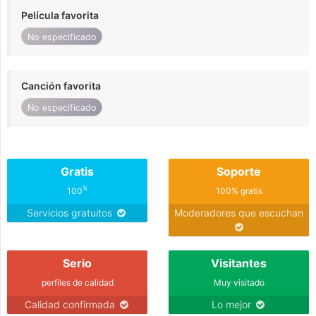
Película favorita
No especificado
Canción favorita
No especificado
Gratis
Soporte
%
100
100% gratis
Servicios gratuitos
Moderadores que escuchan
Serio
Visitantes
perfiles de calidad
Muy visitado
Calidad confirmada
Lo mejor