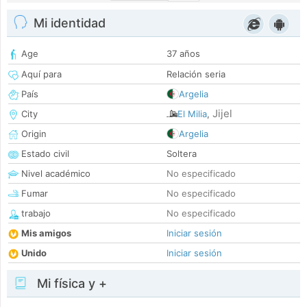
Mi identidad
Age
37 años
Aquí para
Relación seria
País
Argelia
Jijel
City
El Milia
,
Origin
Argelia
Estado civil
Soltera
Nivel académico
No especificado
Fumar
No especificado
trabajo
No especificado
Mis amigos
Iniciar sesión
Unido
Iniciar sesión
Mi física y +