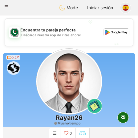
Weshrak
Toggle
Mode
Iniciar sesión
navigation
💖
Encuentra tu pareja perfecta
💖
¡Descarga nuestra app de citas ahora!
💕
💕
0.2/1
0
Rayan26
Mucho tiempo
0