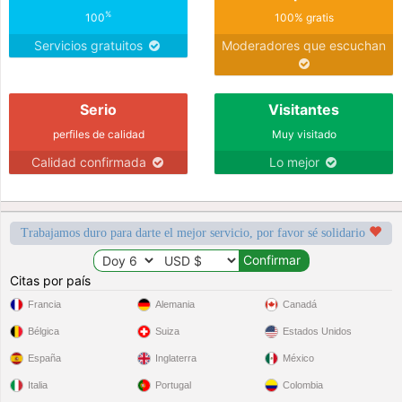
%
100
100% gratis
Servicios gratuitos
Moderadores que escuchan
Serio
Visitantes
perfiles de calidad
Muy visitado
Calidad confirmada
Lo mejor
Trabajamos duro para darte el mejor servicio, por favor sé solidario
Citas por país
Francia
Alemania
Canadá
Bélgica
Suiza
Estados Unidos
España
Inglaterra
México
Italia
Portugal
Colombia