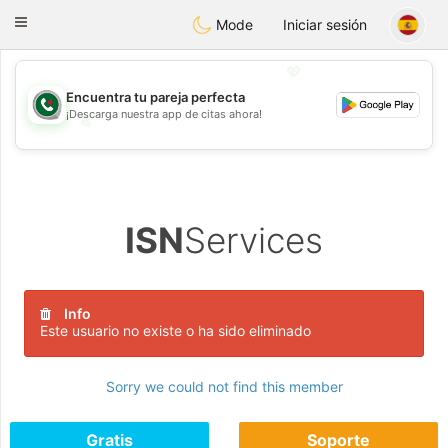
Weshrak
Toggle
Mode
Iniciar sesión
navigation
💖
Encuentra tu pareja perfecta
¡Descarga nuestra app de citas ahora!
💖
💕
💕
ISN
Services
Info
Este usuario no existe o ha sido eliminado
Sorry we could not find this member
Gratis
Soporte