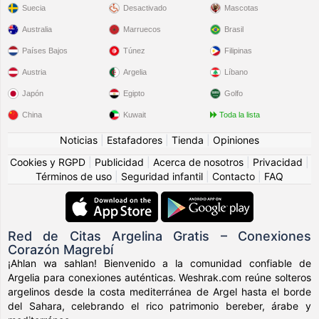
Suecia
Desactivado
Mascotas
Australia
Marruecos
Brasil
Países Bajos
Túnez
Filipinas
Austria
Argelia
Líbano
Japón
Egipto
Golfo
China
Kuwait
Toda la lista
Noticias
|
Estafadores
|
Tienda
|
Opiniones
Cookies y RGPD
|
Publicidad
|
Acerca de nosotros
|
Privacidad
|
Términos de uso
|
Seguridad infantil
|
Contacto
|
FAQ
Red de Citas Argelina Gratis – Conexiones
Corazón Magrebí
¡Ahlan wa sahlan! Bienvenido a la comunidad confiable de
Argelia para conexiones auténticas. Weshrak.com reúne solteros
argelinos desde la costa mediterránea de Argel hasta el borde
del Sahara, celebrando el rico patrimonio bereber, árabe y