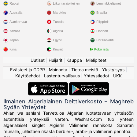
Ruotsi
Liikuntarajoitteinen
Lemmikkieläimet
Australia
Marokko
Brasilia
Alankomaat
Tunisia
Filippiinit
Itävalta
Algeria
Libanon
Japani
Egypti
Persianlahti
Kiina
Kuwait
Koko lista
Uutiset
|
Huijarit
|
Kauppa
|
Mielipiteet
Evästeet ja GDPR
|
Mainonta
|
Tietoa meistä
|
Yksityisyys
|
Käyttöehdot
|
Lastenturvallisuus
|
Yhteystiedot
|
UKK
Ilmainen Algerialainen Deittiverkosto – Maghreb
Sydän Yhteydet
Ahlan wa sahlan! Tervetuloa Algerian luotettavaan yhteisöön
autenttisia yhteyksiä varten. Weshrak.com tuo yhteen
algerialaiset singlet Algierin Välimeren rannikolta Saharan
reunalle, juhlistaen rikasta berbieri-, arabi- ja välimeren perintöä.