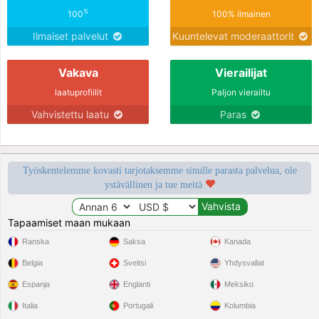
%
100
100% ilmainen
Ilmaiset palvelut
Kuuntelevat moderaattorit
Vakava
Vierailijat
laatuprofiilit
Paljon vierailtu
Vahvistettu laatu
Paras
Työskentelemme kovasti tarjotaksemme sinulle parasta palvelua, ole
ystävällinen ja tue meitä
Tapaamiset maan mukaan
Ranska
Saksa
Kanada
Belgia
Sveitsi
Yhdysvallat
Espanja
Englanti
Meksiko
Italia
Portugali
Kolumbia