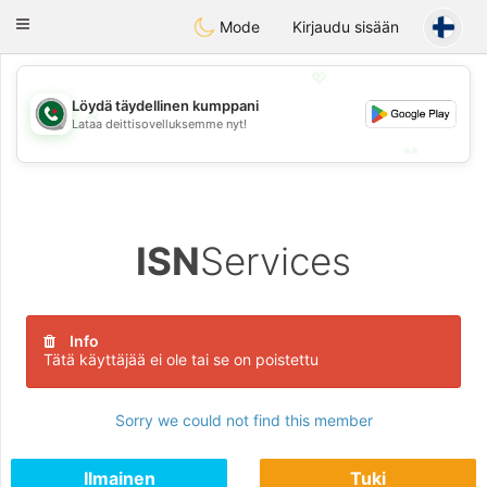
Weshrak
Toggle
Mode
Kirjaudu sisään
navigation
💖
Löydä täydellinen kumppani
💖
Lataa deittisovelluksemme nyt!
💕
💕
ISN
Services
Info
Tätä käyttäjää ei ole tai se on poistettu
Sorry we could not find this member
Ilmainen
Tuki