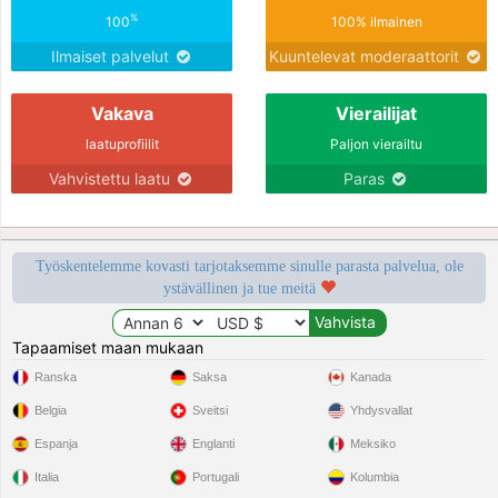
%
100
100% ilmainen
Ilmaiset palvelut
Kuuntelevat moderaattorit
Vakava
Vierailijat
laatuprofiilit
Paljon vierailtu
Vahvistettu laatu
Paras
Työskentelemme kovasti tarjotaksemme sinulle parasta palvelua, ole
ystävällinen ja tue meitä
Tapaamiset maan mukaan
Ranska
Saksa
Kanada
Belgia
Sveitsi
Yhdysvallat
Espanja
Englanti
Meksiko
Italia
Portugali
Kolumbia