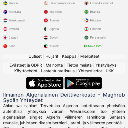
Ruotsi
Liikuntarajoitteinen
Lemmikkieläimet
Australia
Marokko
Brasilia
Alankomaat
Tunisia
Filippiinit
Itävalta
Algeria
Libanon
Japani
Egypti
Persianlahti
Kiina
Kuwait
Koko lista
Uutiset
|
Huijarit
|
Kauppa
|
Mielipiteet
Evästeet ja GDPR
|
Mainonta
|
Tietoa meistä
|
Yksityisyys
|
Käyttöehdot
|
Lastenturvallisuus
|
Yhteystiedot
|
UKK
Ilmainen Algerialainen Deittiverkosto – Maghreb
Sydän Yhteydet
Ahlan wa sahlan! Tervetuloa Algerian luotettavaan yhteisöön
autenttisia yhteyksiä varten. Weshrak.com tuo yhteen
algerialaiset singlet Algierin Välimeren rannikolta Saharan
reunalle, juhlistaen rikasta berbieri-, arabi- ja välimeren perintöä.