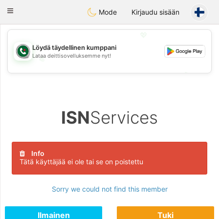
Weshrak
Toggle
Mode
Kirjaudu sisään
navigation
💖
Löydä täydellinen kumppani
Lataa deittisovelluksemme nyt!
💖
💕
💕
ISN
Services
Info
Tätä käyttäjää ei ole tai se on poistettu
Sorry we could not find this member
Ilmainen
Tuki