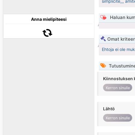
simplicite,,, amiti
Haluan kum
Anna mielipiteesi
Omat kriteeri
Ehtoja ei ole mu
Tutustumin
Kiinnostuksen 
Kerron sinulle
Lähtö
Kerron sinulle