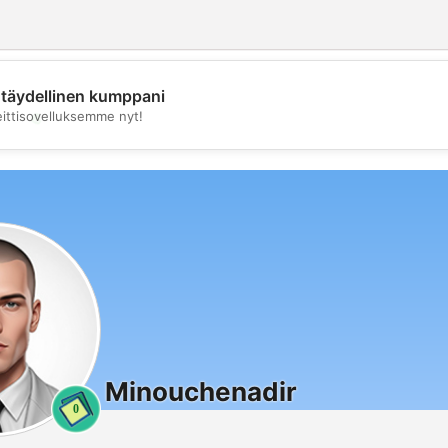
täydellinen kumppani
💖
eittisovelluksemme nyt!
💕
Minouchenadir
0