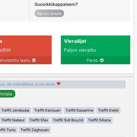
Suosikkikappaleeni?
Kerron sinulle
a
Vierailijat
fiilit
Paljon vierailtu
ahvistettu laatu
Paras
a, ole ystävällinen ja tue meitä
Treffit Jendouba
Treffit Kairouan
Treffit Kasserine
Treffit Kebili
Treffit Nabeul
Treffit Sfax
Treffit Sidi Bouzid
Treffit Siliana
ffit Tunis
Treffit Zaghouan