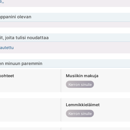
e,,
ppanini olevan
t, joita tulisi noudattaa
kautettu
en minuun paremmin
kohteet
Musiikin makuja
Kerron sinulle
Lemmikkieläimet
Kerron sinulle