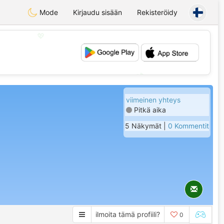
Mode
Kirjaudu sisään
Rekisteröidy
💖
💕
viimeinen yhteys
Pitkä aika
5 Näkymät |
0 Kommentit
ilmoita tämä profiili?
0