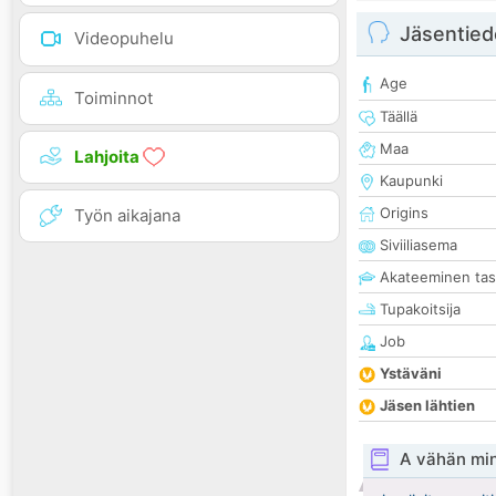
Jäsentied
Videopuhelu
Age
Toiminnot
Täällä
Maa
Lahjoita
Kaupunki
Origins
Työn aikajana
Siviiliasema
Akateeminen ta
Tupakoitsija
Job
Ystäväni
Jäsen lähtien
A vähän mi