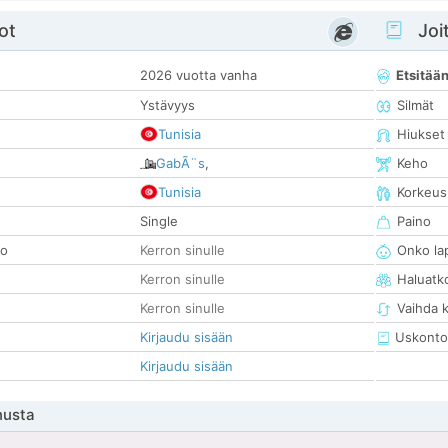
ot
Joit
2026 vuotta vanha
Etsitää
Ystävyys
Silmät
Tunisia
Hiukset
GabÃ¨s
,
Keho
Tunisia
Korkeus
Single
Paino
so
Kerron sinulle
Onko la
Kerron sinulle
Haluatk
Kerron sinulle
Vaihda 
Kirjaudu sisään
Uskonto
Kirjaudu sisään
nusta