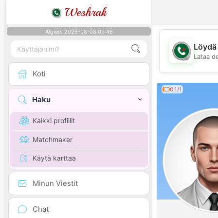
Weshrak
Algiers 2026-08-08 09:46
Löydä 
Lataa d
Koti
0.1/1
Haku
Kaikki profiilit
Matchmaker
Käytä karttaa
Minun Viestit
Chat