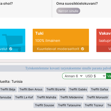
ia ohol?
Oma suosikkielokuvani?
Kerron sinulle
Tuki
Vakav
100% ilmainen
laatupro
lvelut
Kuuntelevat moderaattorit
V
Työskentelemme kovasti tarjotaksemme sinulle parasta palvelu
ueilta: Tunisia
Treffit Béja
Treffit Ben Arous
Treffit Bizerte
Treffit Gabès
Treffit Gafsa
 Manouba
Treffit Le Kef
Treffit Mahdia
Treffit Médenine
Treffit Monastir
Treffit Sousse
Treffit Tataouine
Treffit Tozeur
Tre