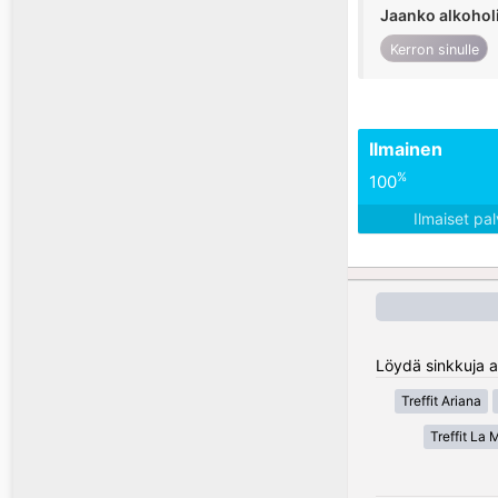
Jaanko alkohol
Kerron sinulle
Ilmainen
%
100
Ilmaiset pa
Löydä sinkkuja al
Treffit Ariana
Treffit La