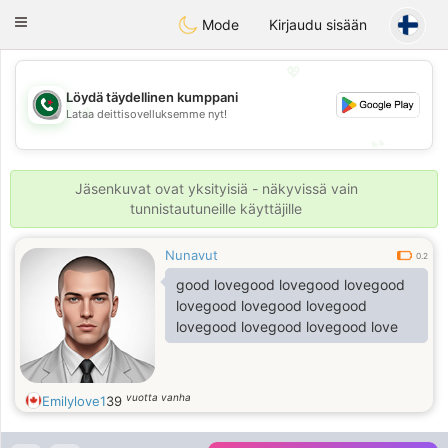
Weshrak
Toggle
Mode
Kirjaudu sisään
navigation
💖
Löydä täydellinen kumppani
💖
Lataa deittisovelluksemme nyt!
💕
💕
Jäsenkuvat ovat yksityisiä - näkyvissä vain
tunnistautuneille käyttäjille
Nunavut
0.2
good lovegood lovegood lovegood
lovegood lovegood lovegood
lovegood lovegood lovegood love
vuotta vanha
Emilylove1
39