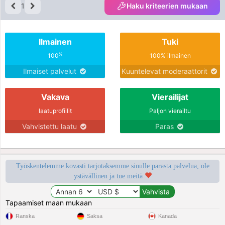
1
Haku kriteerien mukaan
Ilmainen
Tuki
%
100
100% ilmainen
Ilmaiset palvelut
Kuuntelevat moderaattorit
Vakava
Vierailijat
laatuprofiilit
Paljon vierailtu
Vahvistettu laatu
Paras
Työskentelemme kovasti tarjotaksemme sinulle parasta palvelua, ole
ystävällinen ja tue meitä
Tapaamiset maan mukaan
Ranska
Saksa
Kanada