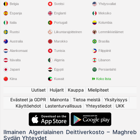
Belgia
Sveitsi
Yhdysvallat
Espanja
Englanti
Meksiko
Italia
Portugali
Kolumbia
Ruotsi
Liikuntarajoitteinen
Lemmikkieläimet
Australia
Marokko
Brasilia
Alankomaat
Tunisia
Filippiinit
Itävalta
Algeria
Libanon
Japani
Egypti
Persianlahti
Kiina
Kuwait
Koko lista
Uutiset
|
Huijarit
|
Kauppa
|
Mielipiteet
Evästeet ja GDPR
|
Mainonta
|
Tietoa meistä
|
Yksityisyys
|
Käyttöehdot
|
Lastenturvallisuus
|
Yhteystiedot
|
UKK
Ilmainen Algerialainen Deittiverkosto – Maghreb
Sydän Yhteydet