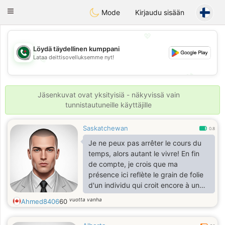
Weshrak
Toggle
Mode
Kirjaudu sisään
navigation
💖
Löydä täydellinen kumppani
Lataa deittisovelluksemme nyt!
💖
💕
💕
Jäsenkuvat ovat yksityisiä - näkyvissä vain
tunnistautuneille käyttäjille
Saskatchewan
0.8
Je ne peux pas arrêter le cours du
temps, alors autant le vivre! En fin
de compte, je crois que ma
présence ici reflète le grain de folie
d'un individu qui croit encore à un
lendemain! L'espoir fait vivre anigh!
vuotta vanha
Ahmed8406
60