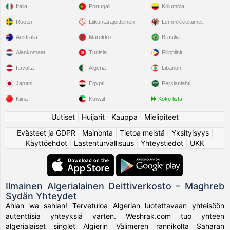
Italia
Portugali
Kolumbia
Ruotsi
Liikuntarajoitteinen
Lemmikkieläimet
Australia
Marokko
Brasilia
Alankomaat
Tunisia
Filippiinit
Itävalta
Algeria
Libanon
Japani
Egypti
Persianlahti
Kiina
Kuwait
Koko lista
Uutiset
|
Huijarit
|
Kauppa
|
Mielipiteet
Evästeet ja GDPR
|
Mainonta
|
Tietoa meistä
|
Yksityisyys
|
Käyttöehdot
|
Lastenturvallisuus
|
Yhteystiedot
|
UKK
Ilmainen Algerialainen Deittiverkosto – Maghreb
Sydän Yhteydet
Ahlan wa sahlan! Tervetuloa Algerian luotettavaan yhteisöön
autenttisia yhteyksiä varten. Weshrak.com tuo yhteen
algerialaiset singlet Algierin Välimeren rannikolta Saharan