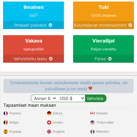
Ilmainen
Tuki
%
100
100% ilmainen
Ilmaiset palvelut
Kuuntelevat moderaattorit
Vakava
Vierailijat
laatuprofiilit
Paljon vierailtu
Vahvistettu laatu
Paras
Työskentelemme kovasti tarjotaksemme sinulle parasta palvelua, ole
ystävällinen ja tue meitä
Tapaamiset maan mukaan
Ranska
Saksa
Kanada
Belgia
Sveitsi
Yhdysvallat
Espanja
Englanti
Meksiko