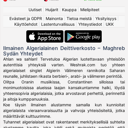
Uutiset
|
Huijarit
|
Kauppa
|
Mielipiteet
Evästeet ja GDPR
|
Mainonta
|
Tietoa meistä
|
Yksityisyys
|
Käyttöehdot
|
Lastenturvallisuus
|
Yhteystiedot
|
UKK
Ilmainen Algerialainen Deittiverkosto – Maghreb
Sydän Yhteydet
Ahlan wa sahlan! Tervetuloa Algerian luotettavaan yhteisöön
autenttisia yhteyksiä varten. Weshrak.com tuo yhteen
algerialaiset singlet Algierin Välimeren rannikolta Saharan
reunalle, juhlistaen rikasta berbieri-, arabi- ja välimeren perintöä.
Olitpa Oranin musiikissa, Constantinen silloissa tai
monimuotoisissa alueissa laajan kansakuntamme halki, löydä
yhteensopivia algerialaisia, jotka arvostavat perhettä, perinnettä
ja aitoja kumppanuuksia.
Koe täysin ilmainen alustamme samalla kun kunnioitat
algerialaista vieraanvaraisuutta ja vahvoja yhteisösiteitä, jotka
määrittävät kulttuurimme.
Tuhannet algerialaiset ovat rakentaneet merkityksellisiä suhteita
alustamme kautta, joka juhlii sekä muinaista perintöä että