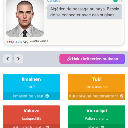
Canada
0.8
Algérien de passage au pays. Besoin
de se connecter avec ces origines
vuotta vanha
Alex47
49
1
Haku kriteerien mukaan
Ilmainen
Tuki
%
100
100% ilmainen
Ilmaiset palvelut
Kuuntelevat moderaattorit
Vakava
Vierailijat
laatuprofiilit
Paljon vierailtu
Vahvistettu laatu
Paras