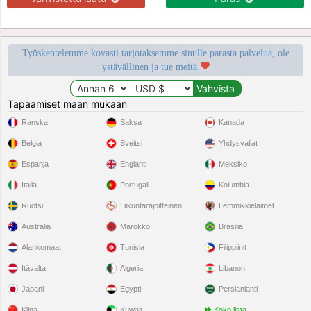
Työskentelemme kovasti tarjotaksemme sinulle parasta palvelua, ole
ystävällinen ja tue meitä
Tapaamiset maan mukaan
Ranska
Saksa
Kanada
Belgia
Sveitsi
Yhdysvallat
Espanja
Englanti
Meksiko
Italia
Portugali
Kolumbia
Ruotsi
Liikuntarajoitteinen
Lemmikkieläimet
Australia
Marokko
Brasilia
Alankomaat
Tunisia
Filippiinit
Itävalta
Algeria
Libanon
Japani
Egypti
Persianlahti
Kiina
Kuwait
Koko lista