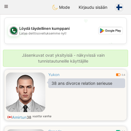
Weshrak
Toggle
Mode
Kirjaudu sisään
navigation
💖
Löydä täydellinen kumppani
Lataa deittisovelluksemme nyt!
💖
💕
💕
Jäsenkuvat ovat yksityisiä - näkyvissä vain
tunnistautuneille käyttäjille
Yukon
0.4
38 ans divorce relation serieuse
vuotta vanha
Amirtun
38