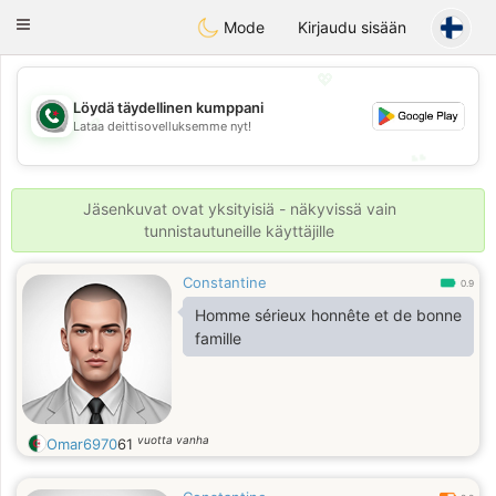
Weshrak
Toggle
Mode
Kirjaudu sisään
navigation
💖
Löydä täydellinen kumppani
💖
Lataa deittisovelluksemme nyt!
💕
💕
Jäsenkuvat ovat yksityisiä - näkyvissä vain
tunnistautuneille käyttäjille
Constantine
0.9
Homme sérieux honnête et de bonne
famille
vuotta vanha
Omar6970
61