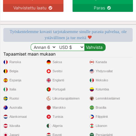
Vahvistettu laatu
Paras
Työskentelemme kovasti tarjotaksemme sinulle parasta palvelua, ole
ystävällinen ja tue meitä
Tapaamiset maan mukaan
Ranska
Saksa
Kanada
Belgia
Sveitsi
Yhdysvallat
Espanja
Englanti
Meksiko
Italia
Portugali
Kolumbia
Ruotsi
Liikuntarajoitteinen
Lemmikkieläimet
Australia
Marokko
Brasilia
Alankomaat
Tunisia
Filippiinit
Itävalta
Algeria
Libanon
Japani
Egypti
Persianlahti