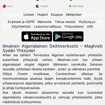
Kiina
Kuwait
Koko lista
Uutiset
|
Huijarit
|
Kauppa
|
Mielipiteet
Evästeet ja GDPR
|
Mainonta
|
Tietoa meistä
|
Yksityisyys
|
Käyttöehdot
|
Lastenturvallisuus
|
Yhteystiedot
|
UKK
Ilmainen Algerialainen Deittiverkosto – Maghreb
Sydän Yhteydet
Ahlan wa sahlan! Tervetuloa Algerian luotettavaan yhteisöön
autenttisia yhteyksiä varten. Weshrak.com tuo yhteen
algerialaiset singlet Algierin Välimeren rannikolta Saharan
reunalle, juhlistaen rikasta berbieri-, arabi- ja välimeren perintöä.
Olitpa Oranin musiikissa, Constantinen silloissa tai
monimuotoisissa alueissa laajan kansakuntamme halki, löydä
yhteensopivia algerialaisia, jotka arvostavat perhettä, perinnettä
ja aitoja kumppanuuksia.
Koe täysin ilmainen alustamme samalla kun kunnioitat
algerialaista vieraanvaraisuutta ja vahvoja yhteisösiteitä, jotka
määrittävät kulttuurimme.