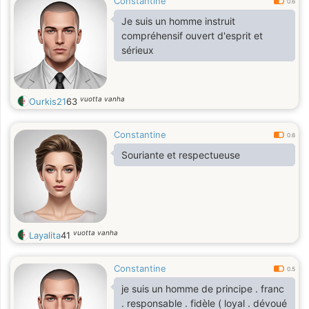
Constantine
0.6
Je suis un homme instruit
compréhensif ouvert d'esprit et
sérieux
vuotta vanha
Ourkis21
63
Constantine
0.6
Souriante et respectueuse
vuotta vanha
Layalita
41
Constantine
0.5
je suis un homme de principe . franc
. responsable . fidèle ( loyal . dévoué