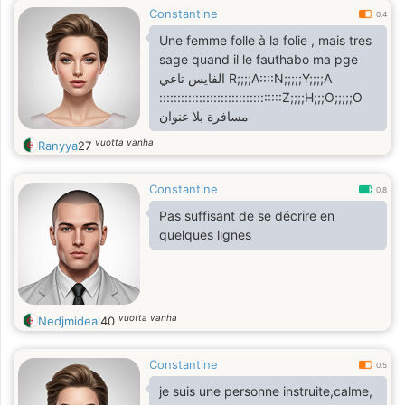
Constantine
0.4
Une femme folle à la folie , mais tres
sage quand il le fauthabo ma pge
الفايس تاعي R;;;;A::::N;;;;;Y;;;;A
::::::::::::::::::::::::::::::::::Z;;;;H;;;O;;;;;O
مسافرة بلا عنوان
vuotta vanha
Ranyya
27
Constantine
0.8
Pas suffisant de se décrire en
quelques lignes
vuotta vanha
Nedjmideal
40
Constantine
0.5
je suis une personne instruite,calme,