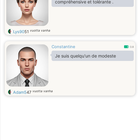
compréhensive et tolérante .
vuotta vanha
Lys90
51
Constantine
0.8
Je suis quelqu'un de modeste
vuotta vanha
Adam5
47