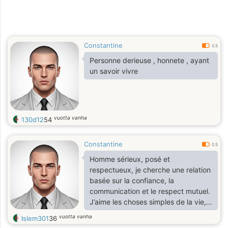
Constantine
0.5
Personne derieuse , honnete , ayant
un savoir vivre
vuotta vanha
130d12
54
Constantine
0.5
Homme sérieux, posé et
respectueux, je cherche une relation
basée sur la confiance, la
communication et le respect mutuel.
J’aime les choses simples de la vie,
les discussions profondes autant
vuotta vanha
Islem301
36
que les moments légers. Si tu