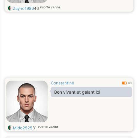
vuotta vanha
Zayno1980
46
Constantine
0.5
Bon vivant et galant lol
vuotta vanha
Mido2525
31