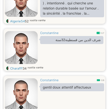
) . intentionné . qui cherche une
relation durable basée sur l'amour .
la sincérité . la franchise . la
confiance . et la responsabilité
vuotta vanha
Algerie54
52
Constantine
0.7
شرف الدين من قسنطينة32سنة
vuotta vanha
Charafff
34
Constantine
0.9
gentil doux attentif affectueux