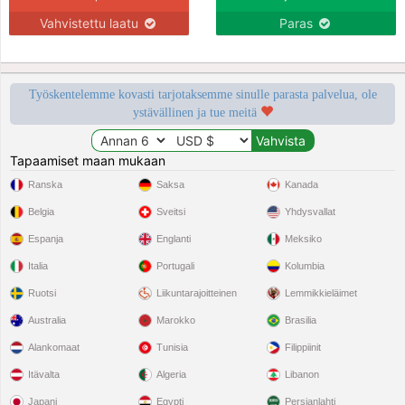
Vahvistettu laatu
Paras
Työskentelemme kovasti tarjotaksemme sinulle parasta palvelua, ole
ystävällinen ja tue meitä
Tapaamiset maan mukaan
Ranska
Saksa
Kanada
Belgia
Sveitsi
Yhdysvallat
Espanja
Englanti
Meksiko
Italia
Portugali
Kolumbia
Ruotsi
Liikuntarajoitteinen
Lemmikkieläimet
Australia
Marokko
Brasilia
Alankomaat
Tunisia
Filippiinit
Itävalta
Algeria
Libanon
Japani
Egypti
Persianlahti