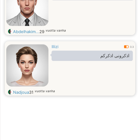
vuotta vanha
Abdelhakim...
29
Illizi
0.3
اذكرونى اذكركم
vuotta vanha
Nadjoua
31