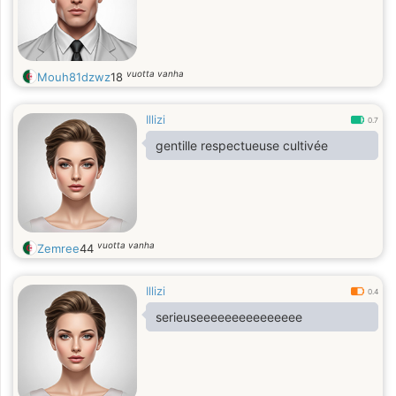
vuotta vanha
Mouh81dzwz
18
Illizi
0.7
gentille respectueuse cultivée
vuotta vanha
Zemree
44
Illizi
0.4
serieuseeeeeeeeeeeeeee