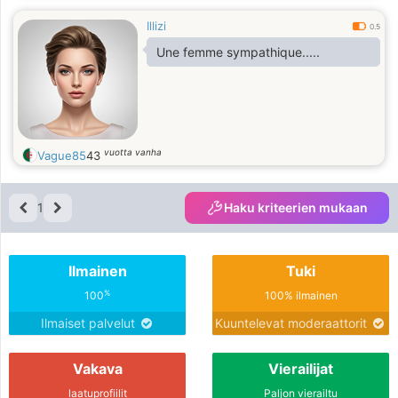
Illizi
0.5
Une femme sympathique.....
vuotta vanha
Vague85
43
1
Haku kriteerien mukaan
Ilmainen
Tuki
%
100
100% ilmainen
Ilmaiset palvelut
Kuuntelevat moderaattorit
Vakava
Vierailijat
laatuprofiilit
Paljon vierailtu