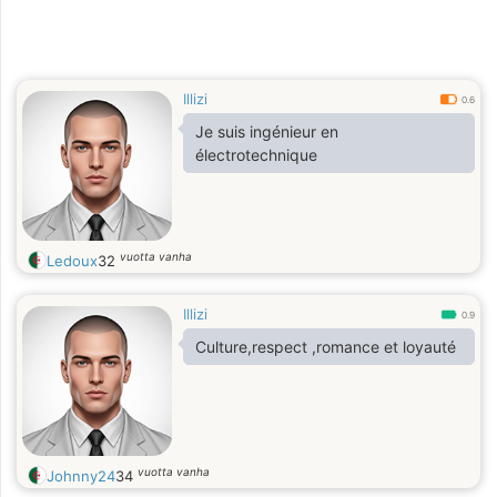
Illizi
0.6
Je suis ingénieur en
électrotechnique
vuotta vanha
Ledoux
32
Illizi
0.9
Culture,respect ,romance et loyauté
vuotta vanha
Johnny24
34