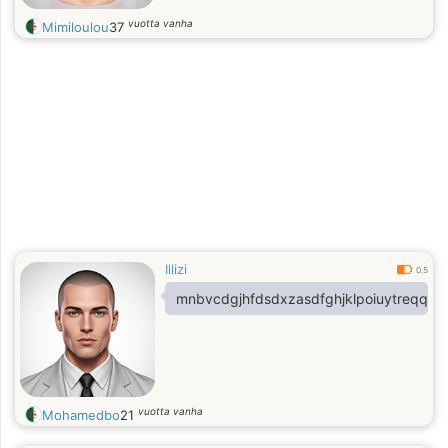
vuotta vanha
Mimiloulou
37
Illizi
0.5
mnbvcdgjhfdsdxzasdfghjklpoiuytreqqw
vuotta vanha
Mohamedbo
21