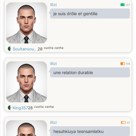
Illizi
0.7
je suis drôle et gentille
vuotta vanha
Soultansou...
28
Illizi
0.6
une relation durable
vuotta vanha
King357
28
Illizi
0.1
hesuhkiuya tesnsamlatku