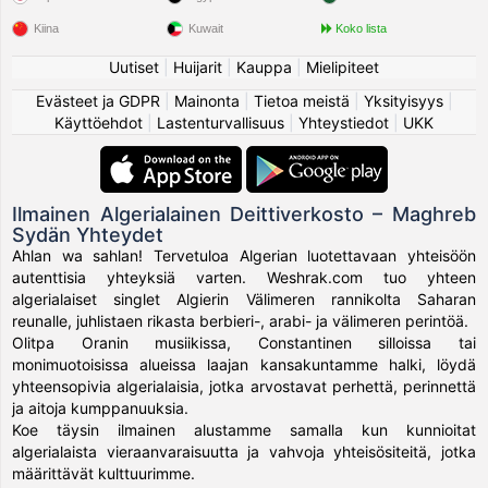
Kiina
Kuwait
Koko lista
Uutiset
|
Huijarit
|
Kauppa
|
Mielipiteet
Evästeet ja GDPR
|
Mainonta
|
Tietoa meistä
|
Yksityisyys
|
Käyttöehdot
|
Lastenturvallisuus
|
Yhteystiedot
|
UKK
Ilmainen Algerialainen Deittiverkosto – Maghreb
Sydän Yhteydet
Ahlan wa sahlan! Tervetuloa Algerian luotettavaan yhteisöön
autenttisia yhteyksiä varten. Weshrak.com tuo yhteen
algerialaiset singlet Algierin Välimeren rannikolta Saharan
reunalle, juhlistaen rikasta berbieri-, arabi- ja välimeren perintöä.
Olitpa Oranin musiikissa, Constantinen silloissa tai
monimuotoisissa alueissa laajan kansakuntamme halki, löydä
yhteensopivia algerialaisia, jotka arvostavat perhettä, perinnettä
ja aitoja kumppanuuksia.
Koe täysin ilmainen alustamme samalla kun kunnioitat
algerialaista vieraanvaraisuutta ja vahvoja yhteisösiteitä, jotka
määrittävät kulttuurimme.