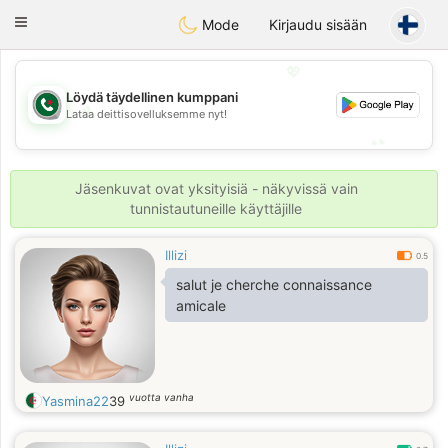
Weshrak
Toggle
Mode
Kirjaudu sisään
navigation
💖
Löydä täydellinen kumppani
💖
Lataa deittisovelluksemme nyt!
💕
💕
Jäsenkuvat ovat yksityisiä - näkyvissä vain
tunnistautuneille käyttäjille
Illizi
0.5
salut je cherche connaissance
amicale
vuotta vanha
Yasmina22
39