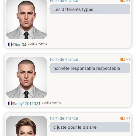
Fort-de-france
0.4
Les différents types
vuotta vanha
Elian
34
Fort-de-france
0.3
honnête responsable respectable
vuotta vanha
Samy120123
31
Fort-de-france
0.3
c juste pour le plaisire