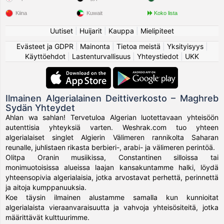
Kiina
Kuwait
Koko lista
Uutiset
|
Huijarit
|
Kauppa
|
Mielipiteet
Evästeet ja GDPR
|
Mainonta
|
Tietoa meistä
|
Yksityisyys
|
Käyttöehdot
|
Lastenturvallisuus
|
Yhteystiedot
|
UKK
Ilmainen Algerialainen Deittiverkosto – Maghreb
Sydän Yhteydet
Ahlan wa sahlan! Tervetuloa Algerian luotettavaan yhteisöön
autenttisia yhteyksiä varten. Weshrak.com tuo yhteen
algerialaiset singlet Algierin Välimeren rannikolta Saharan
reunalle, juhlistaen rikasta berbieri-, arabi- ja välimeren perintöä.
Olitpa Oranin musiikissa, Constantinen silloissa tai
monimuotoisissa alueissa laajan kansakuntamme halki, löydä
yhteensopivia algerialaisia, jotka arvostavat perhettä, perinnettä
ja aitoja kumppanuuksia.
Koe täysin ilmainen alustamme samalla kun kunnioitat
algerialaista vieraanvaraisuutta ja vahvoja yhteisösiteitä, jotka
määrittävät kulttuurimme.