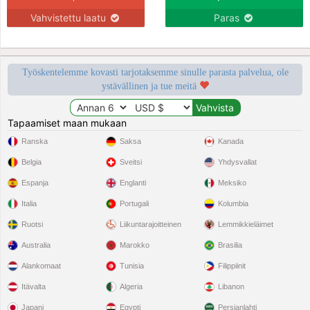
Vahvistettu laatu
Paras
Työskentelemme kovasti tarjotaksemme sinulle parasta palvelua, ole
ystävällinen ja tue meitä
Tapaamiset maan mukaan
Ranska
Saksa
Kanada
Belgia
Sveitsi
Yhdysvallat
Espanja
Englanti
Meksiko
Italia
Portugali
Kolumbia
Ruotsi
Liikuntarajoitteinen
Lemmikkieläimet
Australia
Marokko
Brasilia
Alankomaat
Tunisia
Filippiinit
Itävalta
Algeria
Libanon
Japani
Egypti
Persianlahti