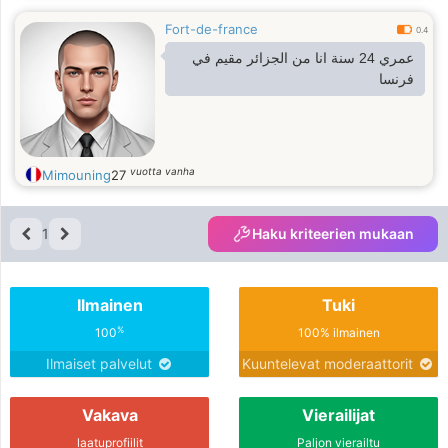
Fort-de-france
0.4
عمري 24 سنة انا من الجزائر مقيم في
فرنسا
vuotta vanha
Mimouning
27
1
Haku kriteerien mukaan
Ilmainen
Tuki
%
100
100% ilmainen
Ilmaiset palvelut
Kuuntelevat moderaattorit
Vakava
Vierailijat
laatuprofiilit
Paljon vierailtu