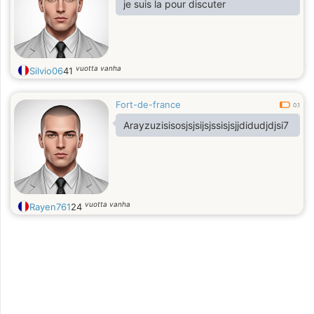
je suis la pour discuter
vuotta vanha
Silvio06
41
Fort-de-france
0.1
Arayzuzisisosjsjsijsjssisjsjjdidudjdjsi7
vuotta vanha
Rayen761
24