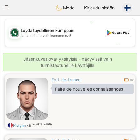
Weshrak
Toggle
Mode
Kirjaudu sisään
navigation
💖
Löydä täydellinen kumppani
💖
Lataa deittisovelluksemme nyt!
💕
💕
Jäsenkuvat ovat yksityisiä - näkyvissä vain
tunnistautuneille käyttäjille
Fort-de-france
0.2
Faire de nouvelles connaissances
vuotta vanha
Rrayan
36