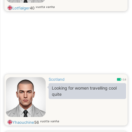
vuotta vanha
Lotfialger
40
Scotland
0.8
Looking for women travelling cool
quite
vuotta vanha
Yhaouchine
56