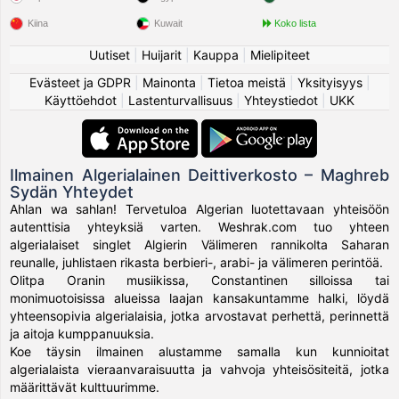
Kiina
Kuwait
Koko lista
Uutiset
|
Huijarit
|
Kauppa
|
Mielipiteet
Evästeet ja GDPR
|
Mainonta
|
Tietoa meistä
|
Yksityisyys
|
Käyttöehdot
|
Lastenturvallisuus
|
Yhteystiedot
|
UKK
Ilmainen Algerialainen Deittiverkosto – Maghreb
Sydän Yhteydet
Ahlan wa sahlan! Tervetuloa Algerian luotettavaan yhteisöön
autenttisia yhteyksiä varten. Weshrak.com tuo yhteen
algerialaiset singlet Algierin Välimeren rannikolta Saharan
reunalle, juhlistaen rikasta berbieri-, arabi- ja välimeren perintöä.
Olitpa Oranin musiikissa, Constantinen silloissa tai
monimuotoisissa alueissa laajan kansakuntamme halki, löydä
yhteensopivia algerialaisia, jotka arvostavat perhettä, perinnettä
ja aitoja kumppanuuksia.
Koe täysin ilmainen alustamme samalla kun kunnioitat
algerialaista vieraanvaraisuutta ja vahvoja yhteisösiteitä, jotka
määrittävät kulttuurimme.