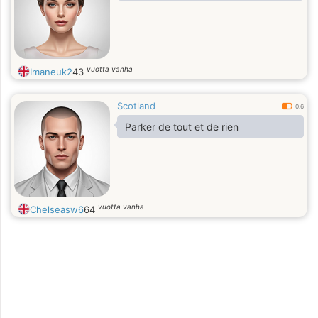
vuotta vanha
Imaneuk2
43
Scotland
0.6
Parker de tout et de rien
vuotta vanha
Chelseasw6
64