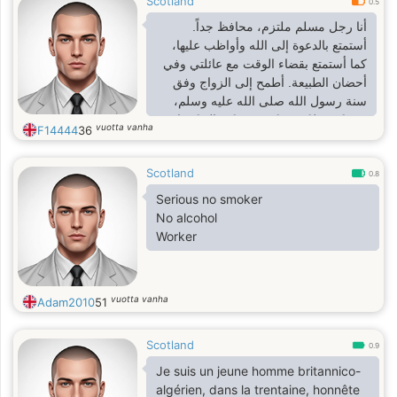
Scotland
0.5
أنا رجل مسلم ملتزم، محافظ جداً.
أستمتع بالدعوة إلى الله وأواظب عليها،
كما أستمتع بقضاء الوقت مع عائلتي وفي
أحضان الطبيعة. أطمح إلى الزواج وفق
سنة رسول الله صلى الله عليه وسلم،
زوجةً جميلةً حنونةً، ورفيقةً صالحةً، ذات
vuotta vanha
F14444
36
خُلُقٍ رفيعٍ ودينٍ راسخ، تُنجب لي ذريةً
صالحةً كثيرة.أفهم بعض الكلمات
Scotland
والعبارات الدارجة أيضاًI am a practicing
0.8
sunni muslim man. Very
Serious no smoker
conservative.
No alcohol
Worker
vuotta vanha
Adam2010
51
Scotland
0.9
Je suis un jeune homme britannico-
algérien, dans la trentaine, honnête