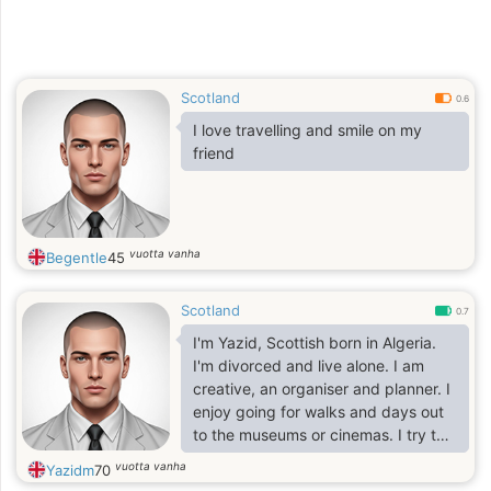
Scotland
0.6
I love travelling and smile on my
friend
vuotta vanha
Begentle
45
Scotland
0.7
I'm Yazid, Scottish born in Algeria.
I'm divorced and live alone. I am
creative, an organiser and planner. I
enjoy going for walks and days out
to the museums or cinemas. I try to
live a healthy life by being active
vuotta vanha
Yazidm
70
and eating well. I am patient,