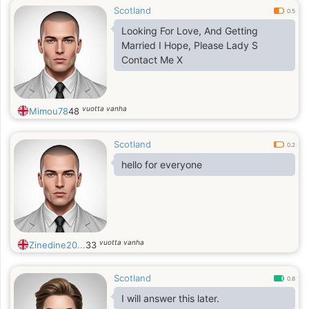
Scotland
0.5
Looking For Love, And Getting
Married I Hope, Please Lady S
Contact Me X
vuotta vanha
Mimou78
48
Scotland
0.2
hello for everyone
vuotta vanha
Zinedine20...
33
Scotland
0.8
I will answer this later.