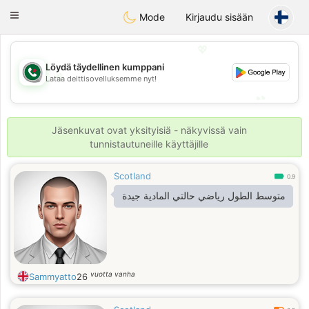
Weshrak
Toggle
Mode
Kirjaudu sisään
navigation
💖
Löydä täydellinen kumppani
💖
Lataa deittisovelluksemme nyt!
💕
💕
Jäsenkuvat ovat yksityisiä - näkyvissä vain
tunnistautuneille käyttäjille
Scotland
0.9
متوسط الطول رياضي حالتي المادية جيدة
vuotta vanha
Sammyatto
26