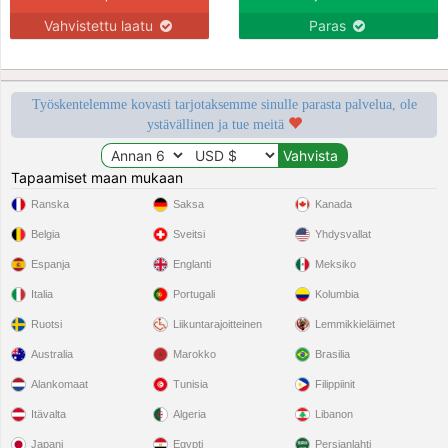
Vahvistettu laatu
Paras
Työskentelemme kovasti tarjotaksemme sinulle parasta palvelua, ole
ystävällinen ja tue meitä
Tapaamiset maan mukaan
Ranska
Saksa
Kanada
Belgia
Sveitsi
Yhdysvallat
Espanja
Englanti
Meksiko
Italia
Portugali
Kolumbia
Ruotsi
Liikuntarajoitteinen
Lemmikkieläimet
Australia
Marokko
Brasilia
Alankomaat
Tunisia
Filippiinit
Itävalta
Algeria
Libanon
Japani
Egypti
Persianlahti