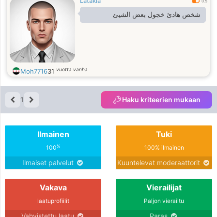
Latakia
0.5
شخص هادئ خجول بعض الشيئ
vuotta vanha
Moh7716
31
1
Haku kriteerien mukaan
Ilmainen
Tuki
%
100
100% ilmainen
Ilmaiset palvelut
Kuuntelevat moderaattorit
Vakava
Vierailijat
laatuprofiilit
Paljon vierailtu
Vahvistettu laatu
Paras