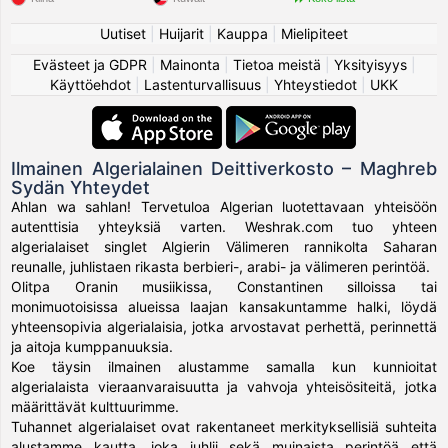
Uutiset
|
Huijarit
|
Kauppa
|
Mielipiteet
Evästeet ja GDPR
|
Mainonta
|
Tietoa meistä
|
Yksityisyys
|
Käyttöehdot
|
Lastenturvallisuus
|
Yhteystiedot
|
UKK
Ilmainen Algerialainen Deittiverkosto – Maghreb
Sydän Yhteydet
Ahlan wa sahlan! Tervetuloa Algerian luotettavaan yhteisöön
autenttisia yhteyksiä varten. Weshrak.com tuo yhteen
algerialaiset singlet Algierin Välimeren rannikolta Saharan
reunalle, juhlistaen rikasta berbieri-, arabi- ja välimeren perintöä.
Olitpa Oranin musiikissa, Constantinen silloissa tai
monimuotoisissa alueissa laajan kansakuntamme halki, löydä
yhteensopivia algerialaisia, jotka arvostavat perhettä, perinnettä
ja aitoja kumppanuuksia.
Koe täysin ilmainen alustamme samalla kun kunnioitat
algerialaista vieraanvaraisuutta ja vahvoja yhteisösiteitä, jotka
määrittävät kulttuurimme.
Tuhannet algerialaiset ovat rakentaneet merkityksellisiä suhteita
alustamme kautta, joka juhlii sekä muinaista perintöä että