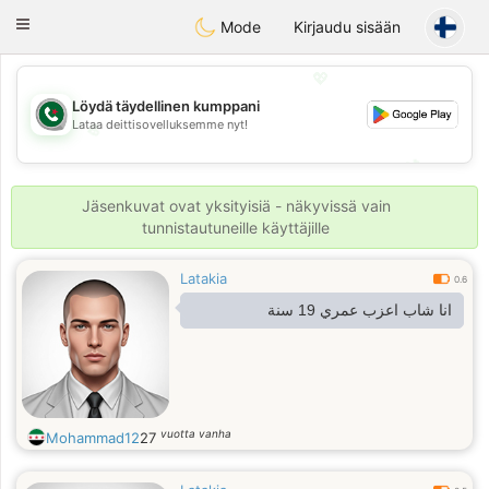
Weshrak
Toggle
Mode
Kirjaudu sisään
navigation
💖
Löydä täydellinen kumppani
Lataa deittisovelluksemme nyt!
💖
💕
💕
Jäsenkuvat ovat yksityisiä - näkyvissä vain
tunnistautuneille käyttäjille
Latakia
0.6
انا شاب اعزب عمري 19 سنة
vuotta vanha
Mohammad12
27