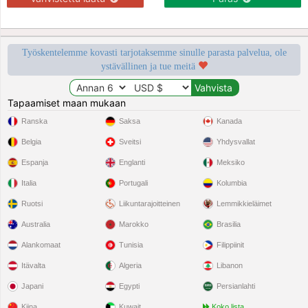
Työskentelemme kovasti tarjotaksemme sinulle parasta palvelua, ole
ystävällinen ja tue meitä
Tapaamiset maan mukaan
Ranska
Saksa
Kanada
Belgia
Sveitsi
Yhdysvallat
Espanja
Englanti
Meksiko
Italia
Portugali
Kolumbia
Ruotsi
Liikuntarajoitteinen
Lemmikkieläimet
Australia
Marokko
Brasilia
Alankomaat
Tunisia
Filippiinit
Itävalta
Algeria
Libanon
Japani
Egypti
Persianlahti
Kiina
Kuwait
Koko lista