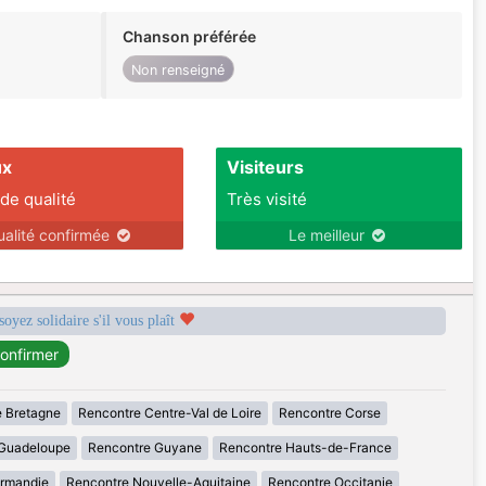
Chanson préférée
Non renseigné
ux
Visiteurs
 de qualité
Très visité
ualité confirmée
Le meilleur
soyez solidaire s'il vous plaît
 Bretagne
Rencontre Centre-Val de Loire
Rencontre Corse
Guadeloupe
Rencontre Guyane
Rencontre Hauts-de-France
rmandie
Rencontre Nouvelle-Aquitaine
Rencontre Occitanie