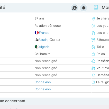
ité
Mon
37 ans
Je cher
Relation sérieuse
Les yeu
France
Les che
Corse
Bastia
,
Silhoue
Algérie
Taille
Célibataire
Poids
Non renseigné
Possède
Non renseigné
Veut av
Non renseigné
Déména
Connexion
La religi
Connexion
me concernant