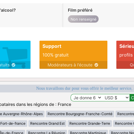
alcool?
Film préféré
Non renseigné
Support
Série
100% gratuit
profils
atuits
Modérateurs à l'écoute
Q
Nous travaillons dur pour vous offrir le meilleur service, 
bataires dans les régions de : France
re Auvergne-Rhône-Alpes
Rencontre Bourgogne-Franche-Comté
Rencontre
Fort-de-france
Rencontre Grand Est
Rencontre Grande-Terre
Rencontre 
Île-de-France
Rencontre La Réunion
Rencontre Martinique
Rencontre No