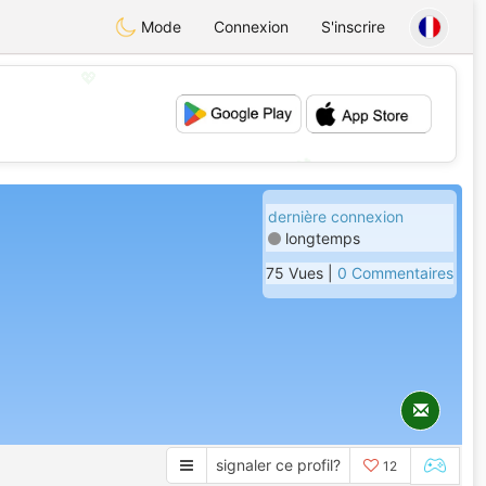
Mode
Connexion
S'inscrire
💖
💕
dernière connexion
longtemps
75 Vues |
0 Commentaires
signaler ce profil?
12