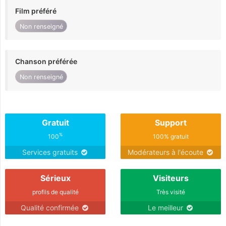
Film préféré
Non renseigné
Chanson préférée
Non renseigné
Gratuit
Support
%
100
100% gratuit
Services gratuits
Modérateurs à l'écoute
Sérieux
Visiteurs
profils de qualité
Très visité
Qualité confirmée
Le meilleur