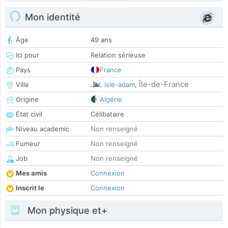
Mon identité
Âge
49 ans
Ici pour
Relation sérieuse
Pays
France
Île-de-France
Ville
L isle-adam
,
Origine
Algérie
État civil
Célibataire
Niveau academic
Non renseigné
Fumeur
Non renseigné
Job
Non renseigné
Mes amis
Connexion
Inscrit le
Connexion
Mon physique et+