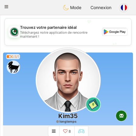
Weshrak
Toggle
Mode
Connexion
navigation
💖
Trouvez votre partenaire idéal
Téléchargez notre application de rencontre
💖
maintenant !
💕
💕
0.5/1
0
Kim35
longtemps
8