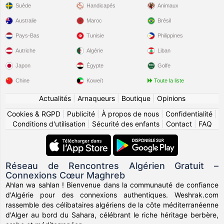
Suède
Handicapés
Animaux
Australie
Maroc
Brésil
Pays-Bas
Tunisie
Philippines
Autriche
Algérie
Liban
Japon
Égypte
Golfe
Chine
Koweït
Toute la liste
Actualités
|
Arnaqueurs
|
Boutique
|
Opinions
Cookies & RGPD
|
Publicité
|
À propos de nous
|
Confidentialité
|
Conditions d'utilisation
|
Sécurité des enfants
|
Contact
|
FAQ
Réseau de Rencontres Algérien Gratuit –
Connexions Cœur Maghreb
Ahlan wa sahlan ! Bienvenue dans la communauté de confiance
d'Algérie pour des connexions authentiques. Weshrak.com
rassemble des célibataires algériens de la côte méditerranéenne
d'Alger au bord du Sahara, célébrant le riche héritage berbère,