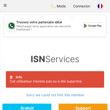
Weshrak
Toggle
Mode
Connexion
navigation
💖
Trouvez votre partenaire idéal
Téléchargez notre application de rencontre
💖
maintenant !
💕
💕
ISN
Services
Info
Cet utilisateur n’existe pas ou a été supprimé
Sorry we could not find this member
Gratuit
Support