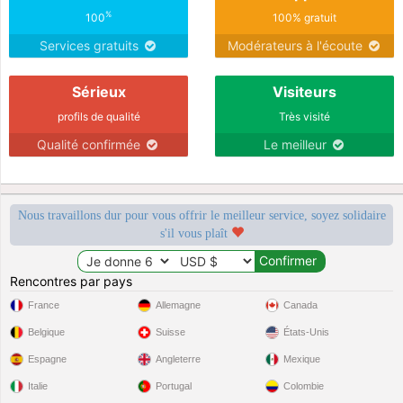
%
100
100% gratuit
Services gratuits
Modérateurs à l'écoute
Sérieux
Visiteurs
profils de qualité
Très visité
Qualité confirmée
Le meilleur
Nous travaillons dur pour vous offrir le meilleur service, soyez solidaire
s'il vous plaît
Rencontres par pays
France
Allemagne
Canada
Belgique
Suisse
États-Unis
Espagne
Angleterre
Mexique
Italie
Portugal
Colombie