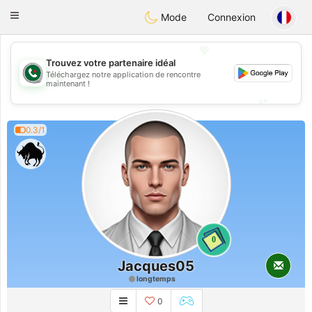
Weshrak
Toggle
Mode
Connexion
navigation
💖
Trouvez votre partenaire idéal
Téléchargez notre application de rencontre
💖
maintenant !
💕
💕
0.3/1
0
Jacques05
longtemps
0