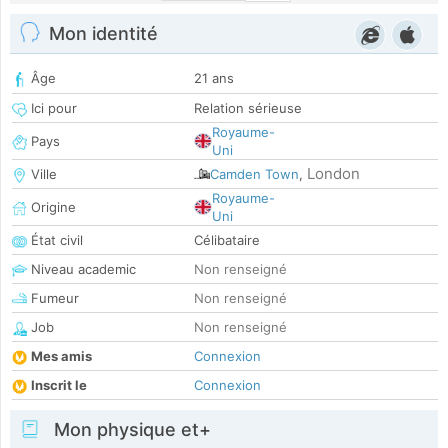
Mon identité
Âge
21 ans
Ici pour
Relation sérieuse
Royaume-
Pays
Uni
London
Ville
Camden Town
,
Royaume-
Origine
Uni
État civil
Célibataire
Niveau academic
Non renseigné
Fumeur
Non renseigné
Job
Non renseigné
Mes amis
Connexion
Inscrit le
Connexion
Mon physique et+