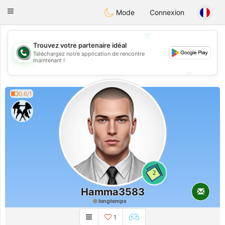
Weshrak
Toggle
Mode
Connexion
navigation
💖
Trouvez votre partenaire idéal
Téléchargez notre application de rencontre
💖
maintenant !
💕
💕
0.6/1
2
Hamma3583
longtemps
1