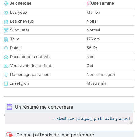
Je cherche
Une Femme
Les yeux
Marron
Les cheveux
Noirs
Silhouette
Normal
Taille
175 cm
Poids
65 Kg
Possède des enfants
Non
Veut avoir des enfants
Oui
Déménage par amour
Non renseigné
La religion
Musulman
Un résumé me concernant
الجدية و طاعة الله و رسوله ثم حب الحياة...
Ce que j'attends de mon partenaire