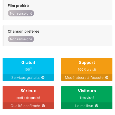
Film préféré
Non renseigné
Chanson préférée
Non renseigné
Gratuit
Support
%
100
100% gratuit
Services gratuits
Modérateurs à l'écoute
Sérieux
Visiteurs
profils de qualité
Très visité
Qualité confirmée
Le meilleur