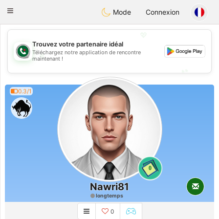
Weshrak
Toggle
Mode
Connexion
navigation
💖
Trouvez votre partenaire idéal
Téléchargez notre application de rencontre
💖
maintenant !
💕
💕
0.3/1
0
Nawri81
longtemps
0