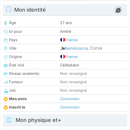
Mon identité
Âge
27 ans
Ici pour
Amitié
Pays
France
Corse
Ville
Bastelicaccia
,
Origine
France
État civil
Célibataire
Niveau academic
Non renseigné
Fumeur
Non renseigné
Job
Non renseigné
Mes amis
Connexion
Inscrit le
Connexion
Mon physique et+