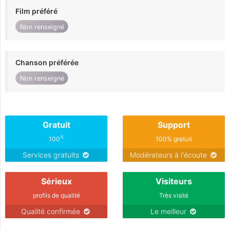
Film préféré
Non renseigné
Chanson préférée
Non renseigné
Gratuit
Support
%
100
100% gratuit
Services gratuits
Modérateurs à l'écoute
Sérieux
Visiteurs
profils de qualité
Très visité
Qualité confirmée
Le meilleur