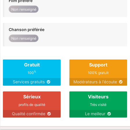
Film préféré
Non renseigné
Chanson préférée
Non renseigné
Gratuit
Support
%
100
100% gratuit
Services gratuits
Modérateurs à l'écoute
Sérieux
Visiteurs
profils de qualité
Très visité
Qualité confirmée
Le meilleur