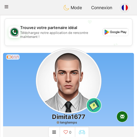
Weshrak
Toggle
Mode
Connexion
navigation
💖
Trouvez votre partenaire idéal
Téléchargez notre application de rencontre
💖
maintenant !
💕
💕
0.1/1
0
Dimita1677
longtemps
0