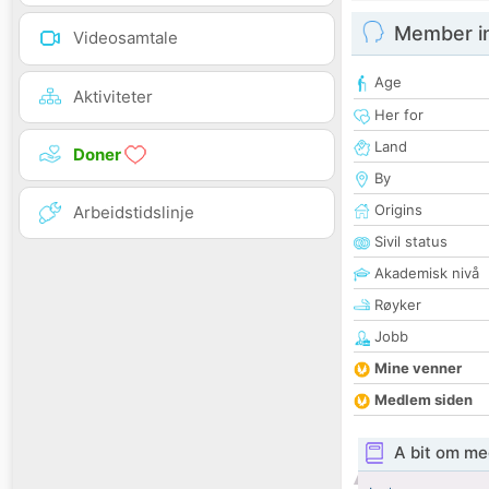
Member i
Videosamtale
Age
Aktiviteter
Her for
Land
Doner
By
Origins
Arbeidstidslinje
Sivil status
Akademisk nivå
Røyker
Jobb
Mine venner
Medlem siden
A bit om me