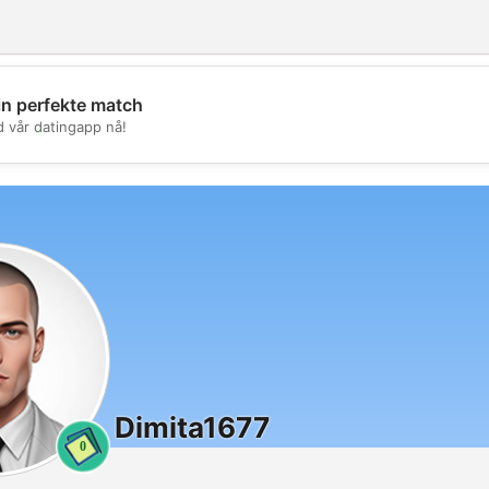
in perfekte match
💖
d vår datingapp nå!
💕
Dimita1677
0