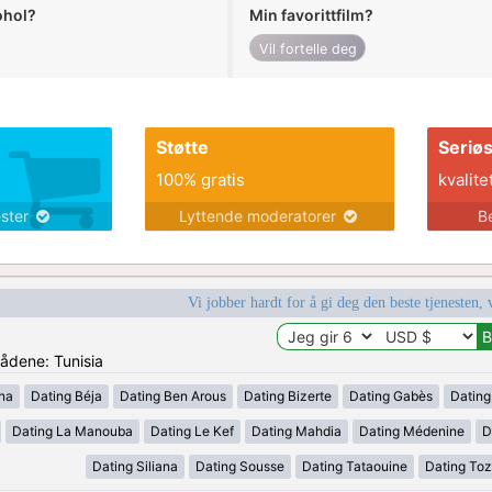
ohol?
Min favorittfilm?
Vil fortelle deg
Støtte
Seriø
100% gratis
kvalite
ester
Lyttende moderatorer
B
Vi jobber hardt for å gi deg den beste tjenesten, 
rådene: Tunisia
ana
Dating Béja
Dating Ben Arous
Dating Bizerte
Dating Gabès
Dating
Dating La Manouba
Dating Le Kef
Dating Mahdia
Dating Médenine
D
Dating Siliana
Dating Sousse
Dating Tataouine
Dating Toz