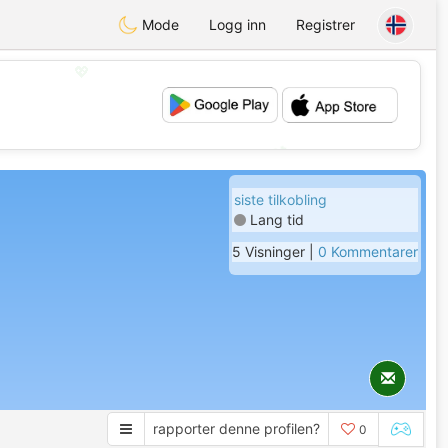
Mode
Logg inn
Registrer
💖
💕
siste tilkobling
Lang tid
5 Visninger |
0 Kommentarer
rapporter denne profilen?
0