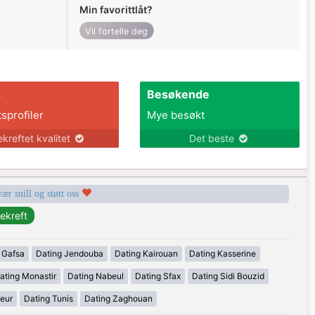
Min favorittlåt?
Vil fortelle deg
s
Besøkende
tsprofiler
Mye besøkt
ekreftet kvalitet
Det beste
vær snill og støtt oss
 Gafsa
Dating Jendouba
Dating Kairouan
Dating Kasserine
ating Monastir
Dating Nabeul
Dating Sfax
Dating Sidi Bouzid
eur
Dating Tunis
Dating Zaghouan