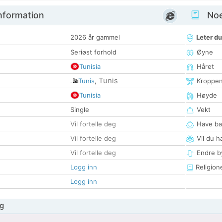
nformation
Noen
2026 år gammel
Leter du
Seriøst forhold
Øyne
Tunisia
Håret
Tunis
Tunis
,
Kroppe
Tunisia
Høyde
Single
Vekt
Vil fortelle deg
Have ba
Vil fortelle deg
Vil du h
Vil fortelle deg
Endre by
Logg inn
Religion
Logg inn
g