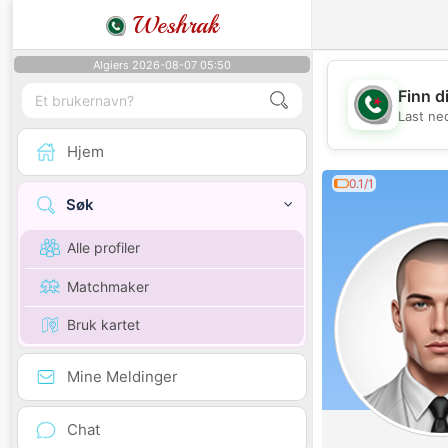
Weshrak
Algiers 2026-08-07 05:50
Finn d
Last ne
Hjem
0.1/1
Søk
Alle profiler
Matchmaker
Bruk kartet
Mine Meldinger
Chat