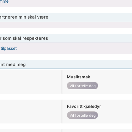
mme
partneren min skal være
er som skal respekteres
 tilpasset
jent med meg
Musiksmak
Vil fortelle deg
Favoritt kjæledyr
Vil fortelle deg