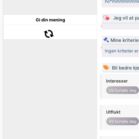
ho*mmmmmmm
Jeg vil at 
Gi din mening
Mine kriteri
Ingen kriterier er
Bli bedre k
Interesser
Vil fortelle deg
Utflukt
Vil fortelle deg