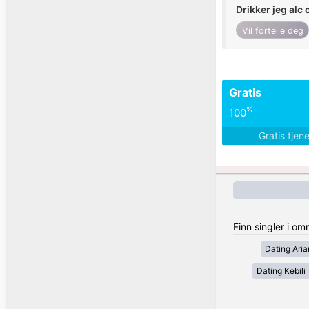
Drikker jeg alc 
Vil fortelle deg
Gratis
%
100
Gratis tjen
Finn singler i om
Dating Ari
Dating Kebili