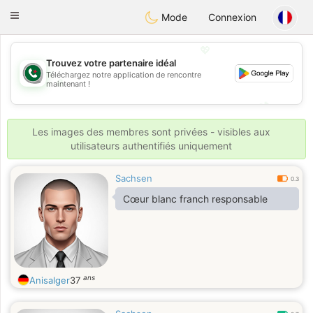
Weshrak
Toggle
Mode
Connexion
navigation
💖
Trouvez votre partenaire idéal
Téléchargez notre application de rencontre
💖
maintenant !
💕
💕
Les images des membres sont privées - visibles aux
utilisateurs authentifiés uniquement
Sachsen
0.3
Cœur blanc franch responsable
ans
Anisalger
37