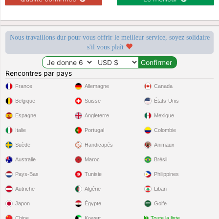
Nous travaillons dur pour vous offrir le meilleur service, soyez solidaire
s'il vous plaît
Rencontres par pays
France
Allemagne
Canada
Belgique
Suisse
États-Unis
Espagne
Angleterre
Mexique
Italie
Portugal
Colombie
Suède
Handicapés
Animaux
Australie
Maroc
Brésil
Pays-Bas
Tunisie
Philippines
Autriche
Algérie
Liban
Japon
Égypte
Golfe
Chine
Koweït
Toute la liste