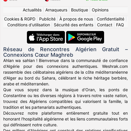
Actualités
|
Arnaqueurs
|
Boutique
|
Opinions
Cookies & RGPD
|
Publicité
|
À propos de nous
|
Confidentialité
|
Conditions d'utilisation
|
Sécurité des enfants
|
Contact
|
FAQ
Réseau de Rencontres Algérien Gratuit –
Connexions Cœur Maghreb
Ahlan wa sahlan ! Bienvenue dans la communauté de confiance
d'Algérie pour des connexions authentiques. Weshrak.com
rassemble des célibataires algériens de la côte méditerranéenne
d'Alger au bord du Sahara, célébrant le riche héritage berbère,
arabe et méditerranéen.
Que vous soyez dans la musique d'Oran, les ponts de
Constantine ou les diverses régions à travers notre vaste nation,
trouvez des Algériens compatibles qui valorisent la famille, la
tradition et les partenariats authentiques.
Découvrez notre plateforme entièrement gratuite tout en
honorant l'hospitalité algérienne et les liens communautaires forts
qui définissent notre culture.
Des milliers d'Algériens ont construit des relations significatives