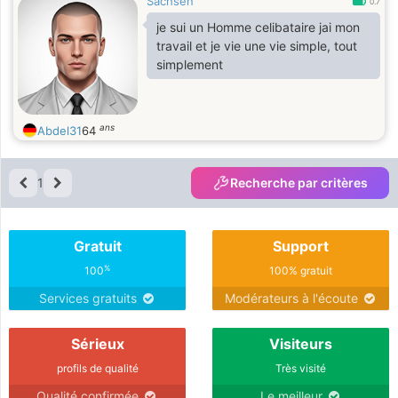
Sachsen
0.7
je sui un Homme celibataire jai mon
travail et je vie une vie simple, tout
simplement
ans
Abdel31
64
1
Recherche par critères
Gratuit
Support
%
100
100% gratuit
Services gratuits
Modérateurs à l'écoute
Sérieux
Visiteurs
profils de qualité
Très visité
Qualité confirmée
Le meilleur