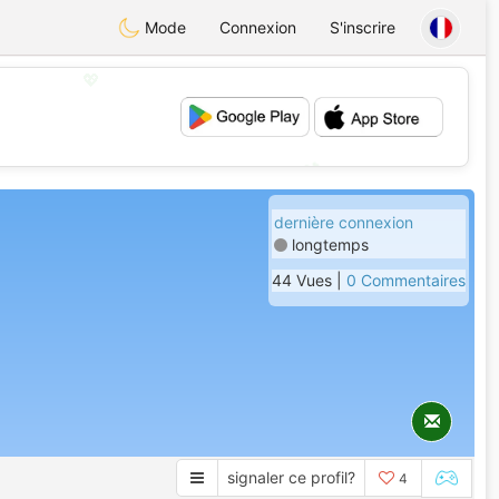
Mode
Connexion
S'inscrire
💖
💕
dernière connexion
longtemps
44 Vues |
0 Commentaires
signaler ce profil?
4