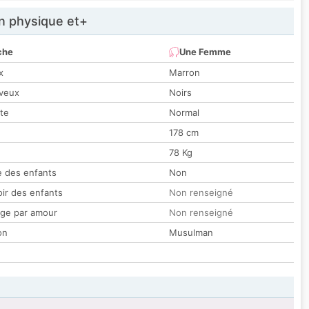
 physique et+
che
Une Femme
x
Marron
veux
Noirs
tte
Normal
178 cm
78 Kg
 des enfants
Non
oir des enfants
Non renseigné
ge par amour
Non renseigné
on
Musulman