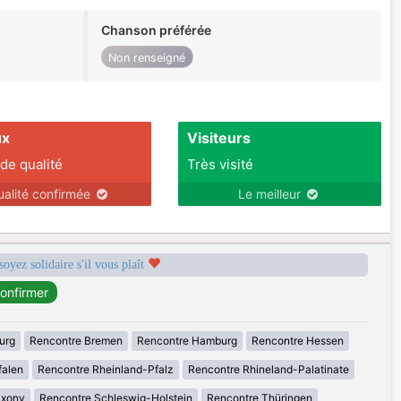
Chanson préférée
Non renseigné
ux
Visiteurs
 de qualité
Très visité
ualité confirmée
Le meilleur
soyez solidaire s'il vous plaît
urg
Rencontre Bremen
Rencontre Hamburg
Rencontre Hessen
falen
Rencontre Rheinland-Pfalz
Rencontre Rhineland-Palatinate
axony
Rencontre Schleswig-Holstein
Rencontre Thüringen