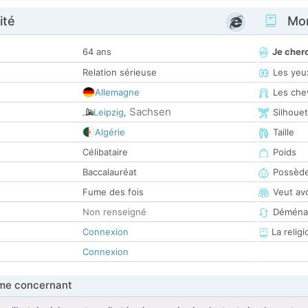
ité
Mon
64 ans
Je cher
Relation sérieuse
Les yeu
Allemagne
Les che
Sachsen
Leipzig
,
Silhoue
Algérie
Taille
Célibataire
Poids
Baccalauréat
Possède
Fume des fois
Veut av
Non renseigné
Déména
Connexion
La religi
Connexion
me concernant