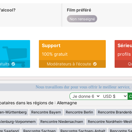
alcool?
Film préféré
Non renseigné
Support
Série
100% gratuit
profils
atuits
Modérateurs à l'écoute
Q
Nous travaillons dur pour vous offrir le meilleur service, 
bataires dans les régions de : Allemagne
en-Württemberg
Rencontre Bayern
Rencontre Berlin
Rencontre Brandenb
klenburg-Vorpommern
Rencontre Niedersachsen
Rencontre Nordrhein-West
re Saarland
Rencontre Sachsen
Rencontre Sachsen-Anhalt
Rencontre S